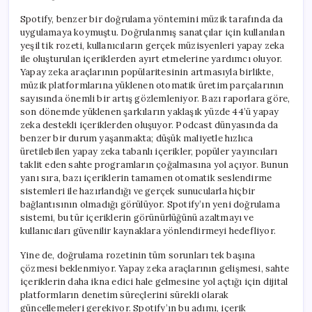
Spotify, benzer bir doğrulama yöntemini müzik tarafında da
uygulamaya koymuştu. Doğrulanmış sanatçılar için kullanılan
yeşil tik rozeti, kullanıcıların gerçek müzisyenleri yapay zeka
ile oluşturulan içeriklerden ayırt etmelerine yardımcı oluyor.
Yapay zeka araçlarının popülaritesinin artmasıyla birlikte,
müzik platformlarına yüklenen otomatik üretim parçalarının
sayısında önemli bir artış gözlemleniyor. Bazı raporlara göre,
son dönemde yüklenen şarkıların yaklaşık yüzde 44’ü yapay
zeka destekli içeriklerden oluşuyor. Podcast dünyasında da
benzer bir durum yaşanmakta; düşük maliyetle hızlıca
üretilebilen yapay zeka tabanlı içerikler, popüler yayıncıları
taklit eden sahte programların çoğalmasına yol açıyor. Bunun
yanı sıra, bazı içeriklerin tamamen otomatik seslendirme
sistemleri ile hazırlandığı ve gerçek sunucularla hiçbir
bağlantısının olmadığı görülüyor. Spotify’ın yeni doğrulama
sistemi, bu tür içeriklerin görünürlüğünü azaltmayı ve
kullanıcıları güvenilir kaynaklara yönlendirmeyi hedefliyor.
Yine de, doğrulama rozetinin tüm sorunları tek başına
çözmesi beklenmiyor. Yapay zeka araçlarının gelişmesi, sahte
içeriklerin daha ikna edici hale gelmesine yol açtığı için dijital
platformların denetim süreçlerini sürekli olarak
güncellemeleri gerekiyor. Spotify’ın bu adımı, içerik