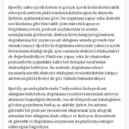
Spotify, sahte içerik üreten ve gerçek içerik üreticilerini taklit
eden podcastlerin platformdan kaldırılacağını da duyurdu.
Şirketin açıklamalarına göre, bu uygulama yapay zeka destekli
ses klonlama gibi tüm taklit yöntemlerini kapsıyor.
Doğrulama rozeti, podcast sayfalarında ve arama
sonuçlarında görünerek, dinleyicilerin hangi programların
doğrulanmış bir yayıncıya ait olduğunu anında görmelerine
olanak tanıyor. Spotify’ın doğrulama sürecinde yalnızca içerik
üreticisinin kimliği değil, aynı zamanda dinleyici etkileşimleri
de değerlendiriliyor. Platform, yapay zeka ile oluşturulan
podcastlerin çoğunlukla sahte bot hesaplar tarafından
dinlendiğini belirtiyor. Bu nedenle, doğrulama süreci
sırasında sürekli dinleyici etkileşimi ve sürdürülebilir takipçi
aktivitesi gibi kriterler de göz önünde bulunduruluyor.
Spotify, şu anda platformda 7 milyondan fazla podcast
olduğunu belirtirken, doğrulama rozetleri sisteminin devreye
alınmaya başladığını duyurdu. Ancak tüm podcast kataloğunun
gözden geçirilmesi birkaç ay alabilir. Şirket, bu adımın
güvenilir bir podcast ekosistemi oluşturmak için attığı ilk
adımdan biri olduğunu ifade ediyor ve ilerleyen dönemlerde
ek güvenlik ve doğrulama araçlarının da platforma entegre
edileceğini öngörüyor.