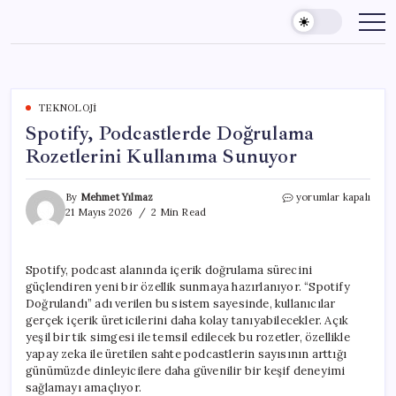
Skip
to
content
TEKNOLOJI
Spotify, Podcastlerde Doğrulama
Rozetlerini Kullanıma Sunuyor
Spotify,
By
Mehmet Yılmaz
yorumlar kapalı
Podcastlerde
21 Mayıs 2026
2 Min Read
Doğrulama
Rozetlerini
Kullanıma
Spotify, podcast alanında içerik doğrulama sürecini
Sunuyor
güçlendiren yeni bir özellik sunmaya hazırlanıyor. “Spotify
için
Doğrulandı” adı verilen bu sistem sayesinde, kullanıcılar
gerçek içerik üreticilerini daha kolay tanıyabilecekler. Açık
yeşil bir tik simgesi ile temsil edilecek bu rozetler, özellikle
yapay zeka ile üretilen sahte podcastlerin sayısının arttığı
günümüzde dinleyicilere daha güvenilir bir keşif deneyimi
sağlamayı amaçlıyor.