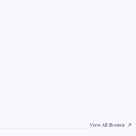
EKONOMI
ü
Dijital Türk Lirası Öze
Denetimine Açılıyor
By
Mehmet Yılmaz
3 Ağustos 2026
View All Stories