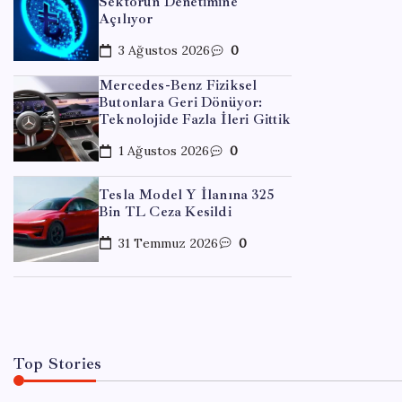
Sektörün Denetimine
Açılıyor
3 Ağustos 2026
0
Mercedes-Benz Fiziksel
Butonlara Geri Dönüyor:
Teknolojide Fazla İleri Gittik
1 Ağustos 2026
0
EKONOM
Tesla Model Y İlanına 325
What
Bin TL Ceza Kesildi
Geliy
31 Temmuz 2026
0
By
Meh
Top Stories