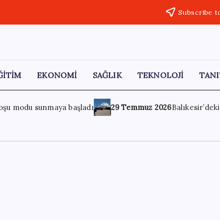
Subscribe t
ĞİTİM
EKONOMİ
SAĞLIK
TEKNOLOJİ
TANI
muz 2026
Balıkesir’deki orman yangınlarına havadan ve karada