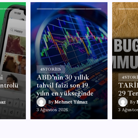
4
STORIES
i
ABD’nin 30 yıllık
4
STORI
ntrolü
tahvil faizi son 19
TARİ
yılın en yükseğinde
29 Te
maz
By
Mehmet Yılmaz
By
3 Ağustos 2026
3 Ağusto