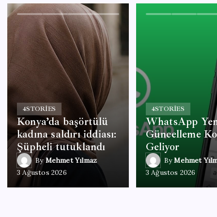
4
STORIES
4
STORIES
Konya’da başörtülü
WhatsApp Yen
kadına saldırı iddiası:
Güncelleme Ko
Şüpheli tutuklandı
Geliyor
By
Mehmet Yılmaz
By
Mehmet Yıl
3 Ağustos 2026
3 Ağustos 2026