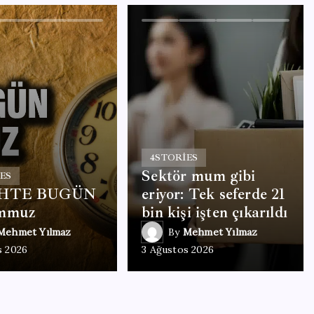
4
STORIES
Sektör mum gibi
ES
HTE BUGÜN
eriyor: Tek seferde 21
mmuz
bin kişi işten çıkarıldı
Mehmet Yılmaz
By
Mehmet Yılmaz
s 2026
3 Ağustos 2026