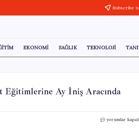
Subscribe t
ĞİTİM
EKONOMİ
SAĞLIK
TEKNOLOJİ
TANI
 Eğitimlerine Ay İniş Aracında
NASA,
yorumlar kapal
Blue
Origin
ile