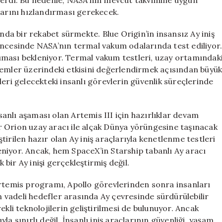
serdi. Bu nedenle, NASA’nın mevcut takvimine uygun
larını hızlandırması gerekecek.
a bir rekabet sürmekte. Blue Origin’in insansız Ay iniş
öncesinde NASA’nın termal vakum odalarında test ediliyor
aşıması bekleniyor. Termal vakum testleri, uzay ortamındak
sistemler üzerindeki etkisini değerlendirmek açısından büyü
eri gelecekteki insanlı görevlerin güvenlik süreçlerinde
anlı aşaması olan Artemis III için hazırlıklar devam
 Orion uzay aracı ile alçak Dünya yörüngesine taşınacak
irilen hazır olan Ay iniş araçlarıyla kenetlenme testleri
fleniyor. Ancak, hem SpaceX’in Starship tabanlı Ay aracı
ir Ay inişi gerçekleştirmiş değil.
ği Artemis programı, Apollo görevlerinden sonra insanları
vadeli hedefler arasında Ay çevresinde sürdürülebilir
ekli teknolojilerin geliştirilmesi de bulunuyor. Ancak
a sınırlı değil. İnsanlı iniş araçlarının güvenliği, yaşam