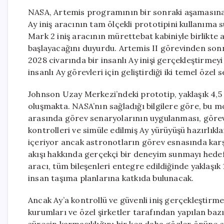
NASA, Artemis programının bir sonraki aşamasına h
Ay iniş aracının tam ölçekli prototipini kullanıma
Mark 2 iniş aracının mürettebat kabiniyle birlikte 
başlayacağını duyurdu. Artemis II görevinden son
2028 civarında bir insanlı Ay inişi gerçekleştirmey
insanlı Ay görevleri için geliştirdiği iki temel özel
Johnson Uzay Merkezi’ndeki prototip, yaklaşık 4,5
oluşmakta. NASA’nın sağladığı bilgilere göre, bu mod
arasında görev senaryolarının uygulanması, görev k
kontrolleri ve simüle edilmiş Ay yürüyüşü hazırlık
içeriyor ancak astronotların görev esnasında karş
akışı hakkında gerçekçi bir deneyim sunmayı hedefli
aracı, tüm bileşenleri entegre edildiğinde yaklaşı
insan taşıma planlarına katkıda bulunacak.
Ancak Ay’a kontrollü ve güvenli iniş gerçekleştirme
kurumları ve özel şirketler tarafından yapılan bazı 