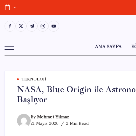
Skip
-
to
content
https://www.facebook.com/
https://twitter.com/
https://t.me/
https://www.instagram.com/
https://youtube.com/
ANA SAYFA
E
TEKNOLOJI
NASA, Blue Origin ile Astronot
Başlıyor
By
Mehmet Yılmaz
21 Mayıs 2026
2 Min Read