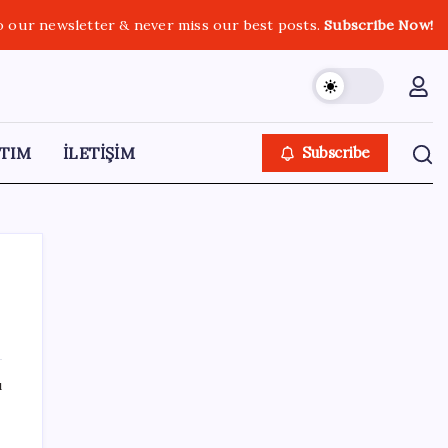
o our newsletter & never miss our best posts.
Subscribe Now!
TIM
İLETİŞİM
Subscribe
SON YAZILAR
ı
KOBİ’ler için akıllı üretim üssü