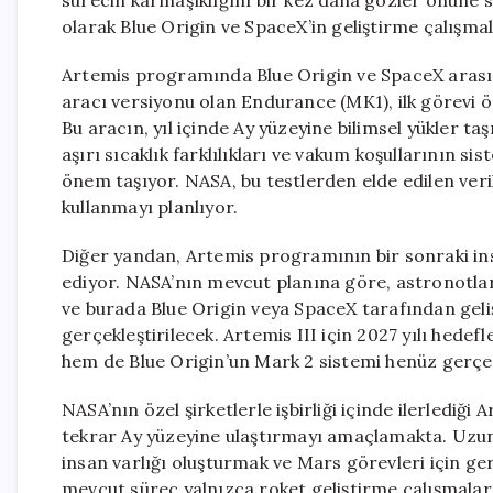
sürecin karmaşıklığını bir kez daha gözler önüne 
olarak Blue Origin ve SpaceX’in geliştirme çalışma
Artemis programında Blue Origin ve SpaceX arasınd
aracı versiyonu olan Endurance (MK1), ilk görevi 
Bu aracın, yıl içinde Ay yüzeyine bilimsel yükler t
aşırı sıcaklık farklılıkları ve vakum koşullarının 
önem taşıyor. NASA, bu testlerden elde edilen veril
kullanmayı planlıyor.
Diğer yandan, Artemis programının bir sonraki ins
ediyor. NASA’nın mevcut planına göre, astronotlar
ve burada Blue Origin veya SpaceX tarafından gelişt
gerçekleştirilecek. Artemis III için 2027 yılı hede
hem de Blue Origin’un Mark 2 sistemi henüz gerçek b
NASA’nın özel şirketlerle işbirliği içinde ilerledi
tekrar Ay yüzeyine ulaştırmayı amaçlamakta. Uzun 
insan varlığı oluşturmak ve Mars görevleri için ger
mevcut süreç yalnızca roket geliştirme çalışmalarıyl