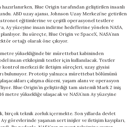
Astronot
azırlanırken, Blue Origin tarafından geliştirilen insanlı
Eğitimlerine
 sundu. ABD uzay ajansı, Johnson Uzay Merkezi’ne getirilen
Ay
astronot eğitimlerine ve çeşitli operasyonel testlere
İniş
ra, Ay yüzeyine insan indirme hedeflerine yönelen NASA,
Aracında
i planlıyor. Bu süreçte, Blue Origin ve SpaceX, NASA’nın
Başlıyor
 sektör ortağı olarak öne çıkıyor.
için
 metre yüksekliğinde bir mürettebat kabininden
el insan etkileşimli testler için kullanılacak. Testler
ontrol merkezi ile iletişim süreçleri, uzay giysisi
ları bulunuyor. Prototip yalnızca mürettebat bölümünü
ılaşacakları çalışma düzeni, yaşam alanı ve operasyon
yor. Blue Origin’in geliştirdiği tam sistemli Mark 2 iniş
k 16 metre yüksekliğe ulaşacak ve NASA’nın Ay yüzeyine
k, birçok teknik zorluk içermekte. Son yıllarda devlet
Ay görevlerinde yaşanan sert inişler ve iletişim kayıpları,