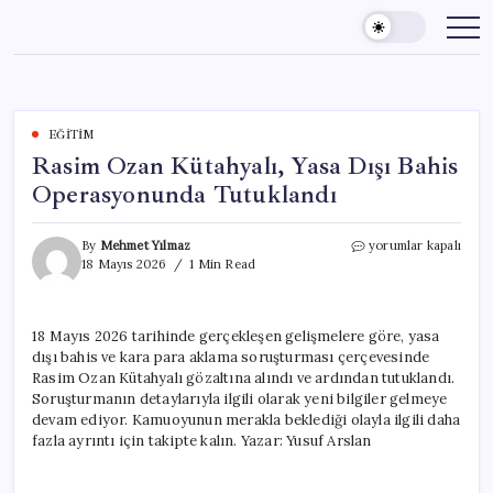
Skip
to
content
EĞITIM
Rasim Ozan Kütahyalı, Yasa Dışı Bahis
Operasyonunda Tutuklandı
Rasim
By
Mehmet Yılmaz
yorumlar kapalı
Ozan
18 Mayıs 2026
1 Min Read
Kütahyalı,
Yasa
Dışı
18 Mayıs 2026 tarihinde gerçekleşen gelişmelere göre, yasa
Bahis
dışı bahis ve kara para aklama soruşturması çerçevesinde
Operasyonunda
Tutuklandı
Rasim Ozan Kütahyalı gözaltına alındı ve ardından tutuklandı.
için
Soruşturmanın detaylarıyla ilgili olarak yeni bilgiler gelmeye
devam ediyor. Kamuoyunun merakla beklediği olayla ilgili daha
fazla ayrıntı için takipte kalın. Yazar: Yusuf Arslan