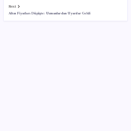
Next
Altın Fiyatları Düşüşte: Uzmanlardan Uyarılar Geldi
SON YAZILAR
KOBİ’ler için akıllı üretim üssü
Pixel Telefonlara Yapay Zeka Destekli Saat
Tasarımları Geliyor
Zihin Okuyan Yapay Zeka Firması: Beynini Okutana
50 Dolar
Mahkemeden Beyaz Saray’daki balo salonu projesine