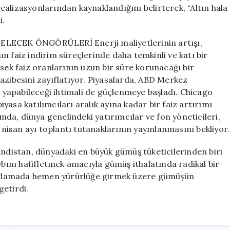
alizasyonlarından kaynaklandığını belirterek, “Altın hala
i.
ECEK ÖNGÖRÜLERİ Enerji maliyetlerinin artışı,
n faiz indirim süreçlerinde daha temkinli ve katı bir
ksek faiz oranlarının uzun bir süre korunacağı bir
azibesini zayıflatıyor. Piyasalarda, ABD Merkez
ı yapabileceği ihtimali de güçlenmeye başladı. Chicago
asa katılımcıları aralık ayına kadar bir faiz artırımı
amda, dünya genelindeki yatırımcılar ve fon yöneticileri,
k nisan ayı toplantı tutanaklarının yayınlanmasını bekliyor.
tan, dünyadaki en büyük gümüş tüketicilerinden biri
ybını hafifletmek amacıyla gümüş ithalatında radikal bir
açıklamada hemen yürürlüğe girmek üzere gümüşün
getirdi.