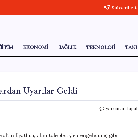
Subscribe t
ĞİTİM
EKONOMİ
SAĞLIK
TEKNOLOJİ
TANI
ardan Uyarılar Geldi
Altın
yorumlar kapal
Fiyatları
Düşüşte:
Uzmanlardan
Uyarılar
altın fiyatları, alım talepleriyle dengelenmiş gibi