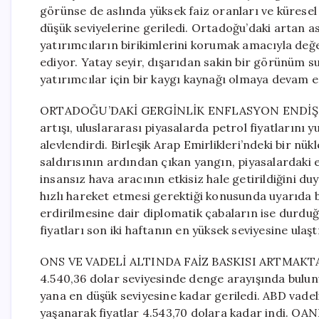
görünse de aslında yüksek faiz oranları ve küresel 
düşük seviyelerine geriledi. Ortadoğu’daki artan ask
yatırımcıların birikimlerini korumak amacıyla değe
ediyor. Yatay seyir, dışarıdan sakin bir görünüm s
yatırımcılar için bir kaygı kaynağı olmaya devam e
ORTADOĞU’DAKİ GERGİNLİK ENFLASYON ENDİŞELERİ
artışı, uluslararası piyasalarda petrol fiyatlarını
alevlendirdi. Birleşik Arap Emirlikleri’ndeki bir nü
saldırısının ardından çıkan yangın, piyasalardaki e
insansız hava aracının etkisiz hale getirildiğini
hızlı hareket etmesi gerektiği konusunda uyarıda 
erdirilmesine dair diplomatik çabaların ise durduğ
fiyatları son iki haftanın en yüksek seviyesine ulaştı
ONS VE VADELİ ALTINDA FAİZ BASKISI ARTMAKTA Kür
4.540,36 dolar seviyesinde denge arayışında bulun
yana en düşük seviyesine kadar geriledi. ABD vadel
yaşanarak fiyatlar 4.543,70 dolara kadar indi. OAN