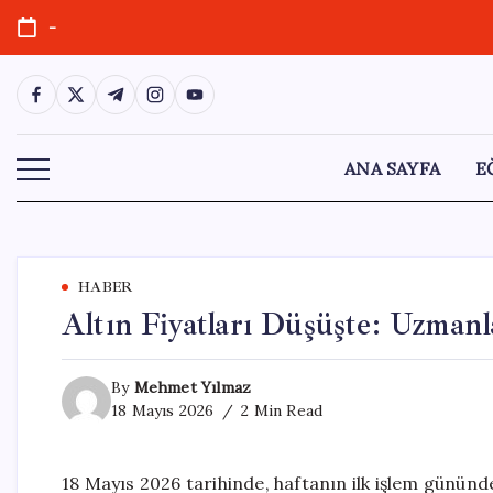
Skip
-
to
content
https://www.facebook.com/
https://twitter.com/
https://t.me/
https://www.instagram.com/
https://youtube.com/
ANA SAYFA
E
HABER
Altın Fiyatları Düşüşte: Uzmanl
By
Mehmet Yılmaz
18 Mayıs 2026
2 Min Read
18 Mayıs 2026 tarihinde, haftanın ilk işlem gününde 