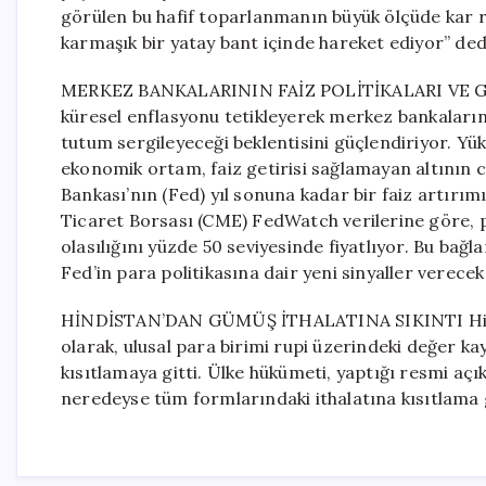
görülen bu hafif toparlanmanın büyük ölçüde kar re
karmaşık bir yatay bant içinde hareket ediyor” ded
MERKEZ BANKALARININ FAİZ POLİTİKALARI VE GEL
küresel enflasyonu tetikleyerek merkez bankalarını
tutum sergileyeceği beklentisini güçlendiriyor. Yü
ekonomik ortam, faiz getirisi sağlamayan altının c
Bankası’nın (Fed) yıl sonuna kadar bir faiz artırım
Ticaret Borsası (CME) FedWatch verilerine göre, piy
olasılığını yüzde 50 seviyesinde fiyatlıyor. Bu bağl
Fed’in para politikasına dair yeni sinyaller verece
HİNDİSTAN’DAN GÜMÜŞ İTHALATINA SIKINTI Hindis
olarak, ulusal para birimi rupi üzerindeki değer ka
kısıtlamaya gitti. Ülke hükümeti, yaptığı resmi 
neredeyse tüm formlarındaki ithalatına kısıtlama 