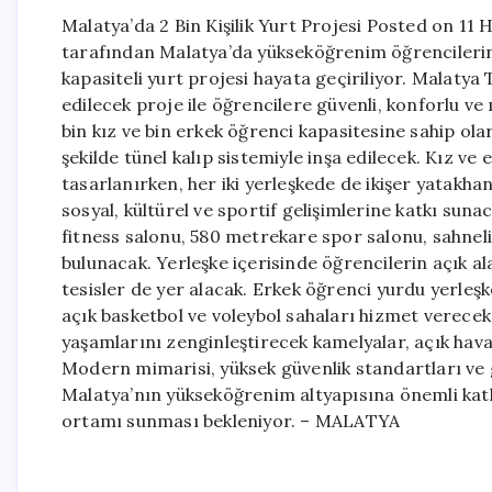
Malatya’da 2 Bin Kişilik Yurt Projesi Posted on 11
tarafından Malatya’da yükseköğrenim öğrencilerin
kapasiteli yurt projesi hayata geçiriliyor. Malatya
edilecek proje ile öğrencilere güvenli, konforlu 
bin kız ve bin erkek öğrenci kapasitesine sahip o
şekilde tünel kalıp sistemiyle inşa edilecek. Kız ve
tasarlanırken, her iki yerleşkede de ikişer yatakhan
sosyal, kültürel ve sportif gelişimlerine katkı sun
fitness salonu, 580 metrekare spor salonu, sahnel
bulunacak. Yerleşke içerisinde öğrencilerin açık a
tesisler de yer alacak. Erkek öğrenci yurdu yerleşk
açık basketbol ve voleybol sahaları hizmet verece
yaşamlarını zenginleştirecek kamelyalar, açık hava s
Modern mimarisi, yüksek güvenlik standartları ve g
Malatya’nın yükseköğrenim altyapısına önemli katk
ortamı sunması bekleniyor. – MALATYA