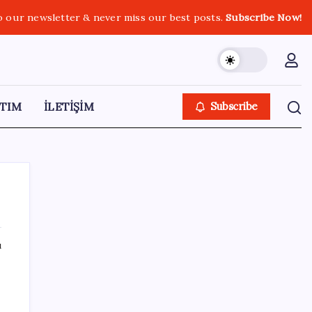
o our newsletter & never miss our best posts.
Subscribe Now!
TIM
İLETİŞİM
Subscribe
ı
SON YAZILAR
Google DeepMind’ın Yeni Lideri Artık Türk!