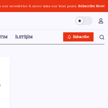
o our newsletter & never miss our best posts.
Subscribe Now!
TIM
İLETİŞİM
Subscribe
ı
SON YAZILAR
Pixel Telefonlara Yapay Zeka Destekli Saat
Tasarımları Geliyor