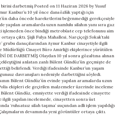
daha
 birini darbetmiş Posted on 11 Haziran 2026 by Yusuf
önce
nur Kanbur’u 10 yıl önce dansözlük yaptığı için
de
üz’ün daha öncede hareketlerini beğenmediği gerekçesiyle
birini
darbetmiş
inde yapılan aramalarda uzun namlulu silahın yanı sıra gaz
için
ti işlemeden önce bindiği metrobüste cep telefonunu sim
 ortaya çıktı. Şişli Fulya Mahallesi, Narçiçeği Sokak’taki
 grubu dansçılarından Aynur Kanbur cinayetiyle ilgili
be Müdürlüğü Cinayet Büro Amirliği ekiplerince yürütülen
İRİNİ DE DARBETMİŞ Olaydan 10 yıl sonra gözaltına alınan
erçekleştiğini anlatan zanlı Bülent Gündüz’ün geçmişte de
ettiği belirlendi. Verdiği ifadesinde Kanbur’un yaşam
ygunsuz davranışları nedeniyle darbettiğini söyledi.
nın Bülent Gündüz’ün evinde yapılan aramalarda uzun
Polis ekipleri ele geçirilen malzemeler üzerinde inceleme
lent Gündüz, emniyette verdiği ifadesinde cinayette
yle ilgili yapılan incelemede, cinayetten sonra üst
da ‘ruhsatsız silah taşıma’ suçundan adli işlem yapıldığı
ışmaların devamında yeni görüntüler ortaya çıktı.