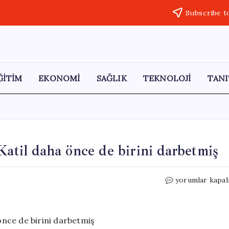
Subscribe t
ĞİTİM
EKONOMİ
SAĞLIK
TEKNOLOJİ
TANI
Katil daha önce de birini darbetmiş
Dansöz
yorumlar kapal
cinayetinde
yeni
detay:
Katil