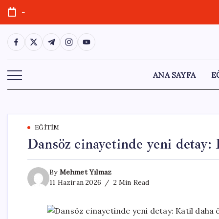
Skip
-
to
content
https://www.facebook.com/
https://twitter.com/
https://t.me/
https://www.instagram.com/
https://youtube.com/
ANA SAYFA
E
EĞITIM
Dansöz cinayetinde yeni detay: 
By
Mehmet Yılmaz
11 Haziran 2026
2 Min Read