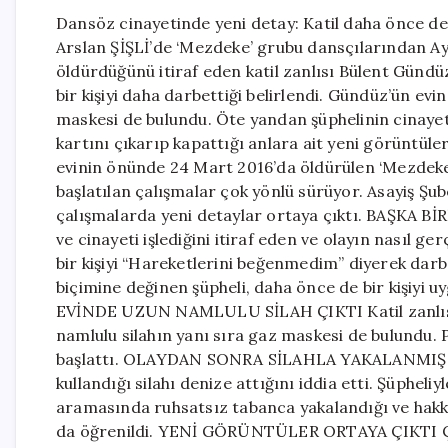
Dansöz cinayetinde yeni detay: Katil daha önce de
Arslan ŞİŞLİ’de ‘Mezdeke’ grubu dansçılarından Ay
öldürdüğünü itiraf eden katil zanlısı Bülent Günd
bir kişiyi daha darbettiği belirlendi. Gündüz’ün ev
maskesi de bulundu. Öte yandan şüphelinin cinaye
kartını çıkarıp kapattığı anlara ait yeni görüntüler
evinin önünde 24 Mart 2016’da öldürülen ‘Mezdeke’
başlatılan çalışmalar çok yönlü sürüyor. Asayiş Şu
çalışmalarda yeni detaylar ortaya çıktı. BAŞKA B
ve cinayeti işlediğini itiraf eden ve olayın nasıl g
bir kişiyi “Hareketlerini beğenmedim” diyerek darb
biçimine değinen şüpheli, daha önce de bir kişiyi u
EVİNDE UZUN NAMLULU SİLAH ÇIKTI Katil zanlısı
namlulu silahın yanı sıra gaz maskesi de bulundu. 
başlattı. OLAYDAN SONRA SİLAHLA YAKALANMIŞ Bü
kullandığı silahı denize attığını iddia etti. Şüpheli
aramasında ruhsatsız tabanca yakalandığı ve hakkın
da öğrenildi. YENİ GÖRÜNTÜLER ORTAYA ÇIKTI Çal