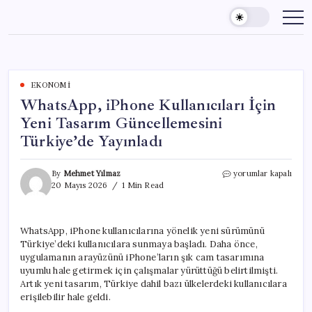
Skip
to
content
EKONOMI
WhatsApp, iPhone Kullanıcıları İçin
Yeni Tasarım Güncellemesini
Türkiye’de Yayınladı
WhatsApp,
By
Mehmet Yılmaz
yorumlar kapalı
iPhone
20 Mayıs 2026
1 Min Read
Kullanıcıları
İçin
Yeni
WhatsApp, iPhone kullanıcılarına yönelik yeni sürümünü
Tasarım
Türkiye’deki kullanıcılara sunmaya başladı. Daha önce,
Güncellemesini
Türkiye’de
uygulamanın arayüzünü iPhone’ların şık cam tasarımına
Yayınladı
uyumlu hale getirmek için çalışmalar yürüttüğü belirtilmişti.
için
Artık yeni tasarım, Türkiye dahil bazı ülkelerdeki kullanıcılara
erişilebilir hale geldi.