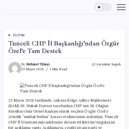
Skip
to
content
EĞITIM
Tunceli CHP İl Başkanlığı’ndan Özgür
Özel’e Tam Destek
Tunceli
By
Mehmet Yılmaz
yorumlar kapalı
CHP
23 Mayıs 2026
1 Min Read
İl
Başkanlığı’ndan
Özgür
Özel’e
Tam
Destek
23 Mayıs 2026 tarihinde, Ankara Bölge Adliye Mahkemesi
için
(BAM) 36. Hukuk Dairesi tarafından CHP’nin 38. Olağan
Kurultayı’nda Genel Başkan olarak seçilen Özgür Özel’e
yönelik “mutlak butlan” kararı verilmesinin ardından, Tunceli
CHP İl Yönetimi mücadelesine devam ettiklerini vurgulayan
bir açıklama yaptı. Açıklamaya, çeşitli siyasi parti ve