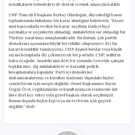
sendikaların temsilcileri de destek vermek amacıyla katıldı.
CHP Tunceli İl Başkanı Berkay Gündoğan, düzenlediği basın
toplantısında hukuksuz bir karar alındığını belirterek, “Siyasi
motivasyonlarla verilen bu karar, seçilmiş iradeyi hiçe
saymakta ve seçimlerin olmadığı, muhalefetin var olmadığı bir
Türkiye yaratmayı amaçlamaktadır. Bu durum, çok partili
demokrasi açısından büyük bir tehlike oluşturuyor. Biz bu
kararı kesinlikle tanımıyoruz. CHP, kişisel hırslar veya küçük
siyasi hesaplarla diz çökmeyecek bir partidir. CHP, milletin
baba ocağıdır. Anadolu’nun dört bir yanında özveriyle çalışan
teşkilatımız, dış müdahalelere ve karanlık politik
hesaplamalara kapalıdır. Parti içi demokrasi
mekanizmalarımız ve kurultay irademiz dışındaki hiçbir
zemin bizim için meşru değildir. Genel Başkanımız Sayın
Özgür Özel, örgütümüzün ve kurultayımızın iradesiyle üst
üste dört kez rekor oyla genel başkan olarak seçilmiştir.
Bunun dışında hiçbir kişi veya merci bizim için geçerli
değildir” dedi.