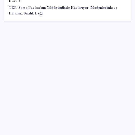
Next
TKP, Soma Faciası’nın Yıldönümünde Haykırıyor: Madenlerimiz ve
Halkımız Satılık Değil
SON YAZILAR
iPhone 18 Pro Fiyatı Ne Kadar Artacak?
ABD ile ticaret gerilimine rağmen artış: Çin malları
tüm dünyayı sarıyor
Kılıçdaroğlu görevden almıştı… YSK’den ‘YENİ Parti’
kararı: Mehmet Hadimi Yakupoğlu resmen temsilci
oldu