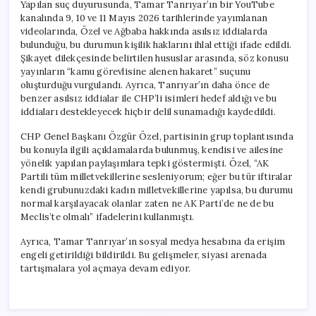
Yapılan suç duyurusunda, Tamar Tanrıyar’ın bir YouTube
kanalında 9, 10 ve 11 Mayıs 2026 tarihlerinde yayımlanan
videolarında, Özel ve Ağbaba hakkında asılsız iddialarda
bulunduğu, bu durumun kişilik haklarını ihlal ettiği ifade edildi.
Şikayet dilekçesinde belirtilen hususlar arasında, söz konusu
yayınların “kamu görevlisine alenen hakaret” suçunu
oluşturduğu vurgulandı. Ayrıca, Tanrıyar’ın daha önce de
benzer asılsız iddialar ile CHP’li isimleri hedef aldığı ve bu
iddiaları destekleyecek hiçbir delil sunamadığı kaydedildi.
CHP Genel Başkanı Özgür Özel, partisinin grup toplantısında
bu konuyla ilgili açıklamalarda bulunmuş, kendisi ve ailesine
yönelik yapılan paylaşımlara tepki göstermişti. Özel, “AK
Partili tüm milletvekillerine sesleniyorum; eğer bu tür iftiralar
kendi grubunuzdaki kadın milletvekillerine yapılsa, bu durumu
normal karşılayacak olanlar zaten ne AK Parti’de ne de bu
Meclis’te olmalı” ifadelerini kullanmıştı.
Ayrıca, Tamar Tanrıyar’ın sosyal medya hesabına da erişim
engeli getirildiği bildirildi. Bu gelişmeler, siyasi arenada
tartışmalara yol açmaya devam ediyor.