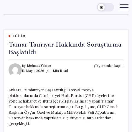
Skip
to
content
EĞITIM
Tamar Tanrıyar Hakkında Soruşturma
Başlatıldı
Tamar
By
Mehmet Yılmaz
yorumlar kapalı
Tanrıyar
13 Mayıs 2026
1 Min Read
Hakkında
Soruşturma
Başlatıldı
Ankara Cumhuriyet Başsavcılığı, sosyal medya
için
platformlarında Cumhuriyet Halk Partisi (CHP) üyelerine
yönelik hakaret ve iftira içerikli paylaşımlar yapan Tamar
Tanrıyar hakkında soruşturma açtı. Bu gelişme, CHP Genel
Başkanı Özgür Özel ve Malatya Milletvekili Veli Ağbaba’nın
Tanrıyar hakkında yaptıkları suç duyurusunun ardından
gerçekleşti.