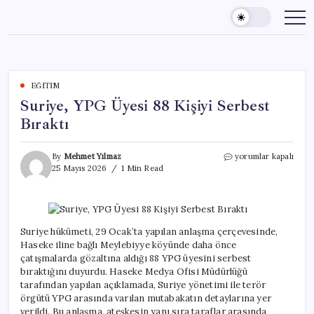
Skip
to
content
EĞITIM
Suriye, YPG Üyesi 88 Kişiyi Serbest
Bıraktı
Suriye,
By
Mehmet Yılmaz
yorumlar kapalı
YPG
25 Mayıs 2026
1 Min Read
Üyesi
88
Kişiyi
Serbest
Bıraktı
Suriye hükümeti, 29 Ocak’ta yapılan anlaşma çerçevesinde,
için
Haseke iline bağlı Meylebiyye köyünde daha önce
çatışmalarda gözaltına aldığı 88 YPG üyesini serbest
bıraktığını duyurdu. Haseke Medya Ofisi Müdürlüğü
tarafından yapılan açıklamada, Suriye yönetimi ile terör
örgütü YPG arasında varılan mutabakatın detaylarına yer
verildi. Bu anlaşma, ateşkesin yanı sıra taraflar arasında