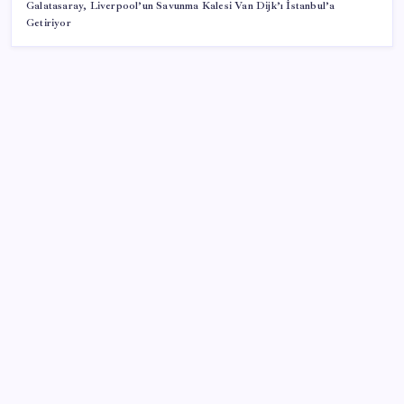
Galatasaray, Liverpool’un Savunma Kalesi Van Dijk’ı İstanbul’a
Getiriyor
SON YAZILAR
Pixel Telefonlara Yapay Zeka Destekli Saat
Tasarımları Geliyor
Zihin Okuyan Yapay Zeka Firması: Beynini Okutana
50 Dolar
Mahkemeden Beyaz Saray’daki balo salonu projesine
durdurma kararı