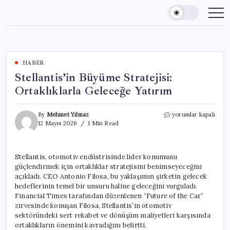
Skip
to
content
HABER
Stellantis’in Büyüme Stratejisi:
Ortaklıklarla Geleceğe Yatırım
Stellantis’in
By
Mehmet Yılmaz
yorumlar kapalı
Büyüme
12 Mayıs 2026
1 Min Read
Stratejisi:
Ortaklıklarla
Geleceğe
Stellantis, otomotiv endüstrisinde lider konumunu
Yatırım
güçlendirmek için ortaklıklar stratejisini benimseyeceğini
için
açıkladı. CEO Antonio Filosa, bu yaklaşımın şirketin gelecek
hedeflerinin temel bir unsuru haline geleceğini vurguladı.
Financial Times tarafından düzenlenen “Future of the Car”
zirvesinde konuşan Filosa, Stellantis’in otomotiv
sektöründeki sert rekabet ve dönüşüm maliyetleri karşısında
ortaklıkların önemini kavradığını belirtti.