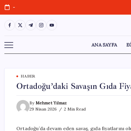
Skip
-
to
content
https://www.facebook.com/
https://twitter.com/
https://t.me/
https://www.instagram.com/
https://youtube.com/
ANA SAYFA
E
HABER
Ortadoğu’daki Savaşın Gıda Fiya
By
Mehmet Yılmaz
29 Nisan 2026
2 Min Read
Ortadoğu’da devam eden savaş, gıda fiyatlarını ol