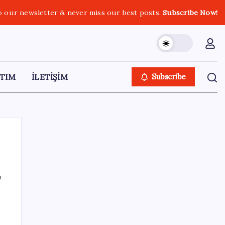
o our newsletter & never miss our best posts.
Subscribe Now!
TIM
İLETİŞİM
Subscribe
ı
SON YAZILAR
Google DeepMind’ın Yeni Lideri Artık Türk!