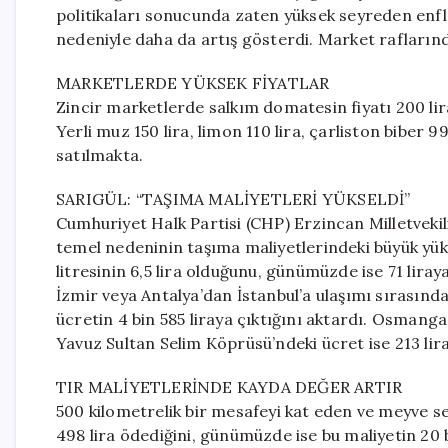
politikaları sonucunda zaten yüksek seyreden enfla
nedeniyle daha da artış gösterdi. Market raflarınd
MARKETLERDE YÜKSEK FİYATLAR
Zincir marketlerde salkım domatesin fiyatı 200 lira
Yerli muz 150 lira, limon 110 lira, çarliston biber 99
satılmakta.
SARIGÜL: “TAŞIMA MALİYETLERİ YÜKSELDİ”
Cumhuriyet Halk Partisi (CHP) Erzincan Milletvekil
temel nedeninin taşıma maliyetlerindeki büyük yüks
litresinin 6,5 lira olduğunu, günümüzde ise 71 liraya
İzmir veya Antalya’dan İstanbul’a ulaşımı sırasında
ücretin 4 bin 585 liraya çıktığını aktardı. Osmanga
Yavuz Sultan Selim Köprüsü’ndeki ücret ise 213 lira
TIR MALİYETLERİNDE KAYDA DEĞER ARTIR
500 kilometrelik bir mesafeyi kat eden ve meyve se
498 lira ödediğini, günümüzde ise bu maliyetin 20 b