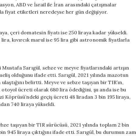
için
syon, ABD ve İsrail ile İran arasındaki çatışmalar
a fiyat etiketleri neredeyse her gün değişiyor.
ya, çeri domatesin fiyatı ise 250 liraya kadar yükseldi.
 lira, kıvırcık marul ise 95 lira gibi astronomik fiyatlarla
i Mustafa Sarıgül, sebze ve meyve fiyatlarındaki artışın
eliş olduğunu ifade etti. Sarıgül, 2021 yılında mazotun
 ulaştığını belirtti. Meyve ve sebze taşıyan bir TIR’ın,
 otoyol ücreti olarak 680 lira ödediğini, şu anda ise bu
zi Köprüsü’ndeki geçiş ücreti 48 liradan 3 bin 195 liraya,
dan 740 liraya yükseldi.
bze taşıyan bir TIR sürücüsü, 2021 yılında toplam 2 bin
in 945 liraya çıktığını ifade etti. Sarıgül, bu durumun zam