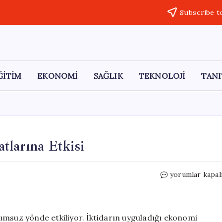
Subscribe t
ĞİTİM
EKONOMİ
SAĞLIK
TEKNOLOJİ
TANI
tlarına Etkisi
Ortadoğu’daki
yorumlar kapal
Savaşın
Gıda
Fiyatlarına
Etkisi
umsuz yönde etkiliyor. İktidarın uyguladığı ekonomi