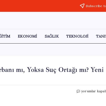
Subscribe t
ĞİTİM
EKONOMİ
SAĞLIK
TEKNOLOJİ
TANI
banı mı, Yoksa Suç Ortağı mı? Yeni
Nadia
yorumlar kapal
Marcinko:
Epstein’ın
Kurbanı