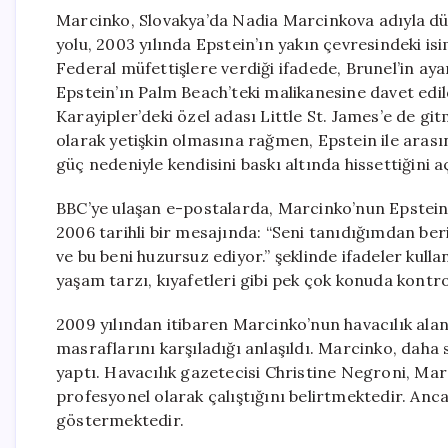
Marcinko, Slovakya’da Nadia Marcinkova adıyla dü
yolu, 2003 yılında Epstein’ın yakın çevresindeki is
Federal müfettişlere verdiği ifadede, Brunel’in aya
Epstein’ın Palm Beach’teki malikanesine davet edild
Karayipler’deki özel adası Little St. James’e de 
olarak yetişkin olmasına rağmen, Epstein ile arası
güç nedeniyle kendisini baskı altında hissettiğini aç
BBC’ye ulaşan e-postalarda, Marcinko’nun Epstein’
2006 tarihli bir mesajında: “Seni tanıdığımdan ber
ve bu beni huzursuz ediyor.” şeklinde ifadeler kul
yaşam tarzı, kıyafetleri gibi pek çok konuda kontro
2009 yılından itibaren Marcinko’nun havacılık alan
masraflarını karşıladığı anlaşıldı. Marcinko, daha
yaptı. Havacılık gazetecisi Christine Negroni, Marc
profesyonel olarak çalıştığını belirtmektedir. Anca
göstermektedir.