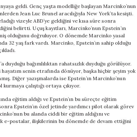
nyaya geldi. Genç yaşta modelliğe başlayan Marcinko’nun
imlerden Jean Luc Brunel aracılığıyla New York’ta kesişti.
rladığı vizeyle ABD’ye geldiğini ve kısa süre sonra
iğini belirtti. Uçuş kayıtları, Marcinko’nun Epstein’ın
gitmiş olduğunu doğruluyor. O dönemde Marcinko yasal
nda 32 yaş fark vardı. Marcinko, Epstein’ın sahip olduğu
ıkladı.
a duyduğu bağımlılıktan rahatsızlık duyduğu görülüyor.
i hayatım senin etrafında dönüyor, başka hiçbir şeyim yok
lanmış. Diğer yazışmalarda ise Epstein’ın Marcinko’nun
l kurmaya çalıştığı ortaya çıkıyor.
ında eğitim aldığı ve Epstein’ın bu süreçte eğitim
 sonra Epstein’ın özel jetinde yardımcı pilot olarak görev
inko’nun bu alanda ciddi bir eğitim aldığını ve
k e-postalar, ilişkilerinin bu dönemde de devam ettiğini