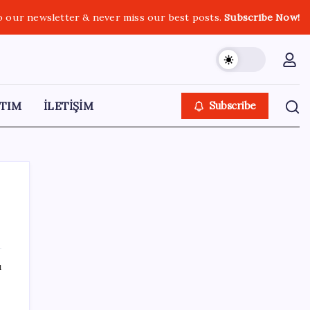
o our newsletter & never miss our best posts.
Subscribe Now!
TIM
İLETİŞİM
Subscribe
SON YAZILAR
ı
Yapay Zeka ile Üretilen Müziklere Filigran
Geliyor