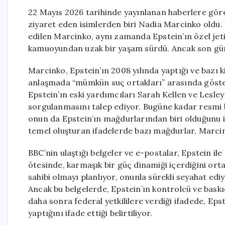
22 Mayıs 2026 tarihinde yayınlanan haberlere göre
ziyaret eden isimlerden biri Nadia Marcinko oldu. 
edilen Marcinko, aynı zamanda Epstein’ın özel jeti
kamuoyundan uzak bir yaşam sürdü. Ancak son g
Marcinko, Epstein’ın 2008 yılında yaptığı ve bazı 
anlaşmada “mümkün suç ortakları” arasında gösteri
Epstein’ın eski yardımcıları Sarah Kellen ve Lesley
sorgulanmasını talep ediyor. Bugüne kadar resmi b
onun da Epstein’ın mağdurlarından biri olduğunu i
temel oluşturan ifadelerde bazı mağdurlar, Marcin
BBC’nin ulaştığı belgeler ve e-postalar, Epstein il
ötesinde, karmaşık bir güç dinamiği içerdiğini ort
sahibi olmayı planlıyor, onunla sürekli seyahat ed
Ancak bu belgelerde, Epstein’ın kontrolcü ve baskıc
daha sonra federal yetkililere verdiği ifadede, Epst
yaptığını ifade ettiği belirtiliyor.