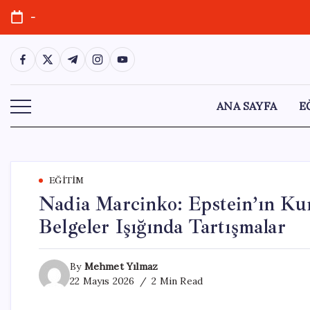
Skip
-
to
content
https://www.facebook.com/
https://twitter.com/
https://t.me/
https://www.instagram.com/
https://youtube.com/
ANA SAYFA
E
EĞITIM
Nadia Marcinko: Epstein’ın Kur
Belgeler Işığında Tartışmalar
By
Mehmet Yılmaz
22 Mayıs 2026
2 Min Read