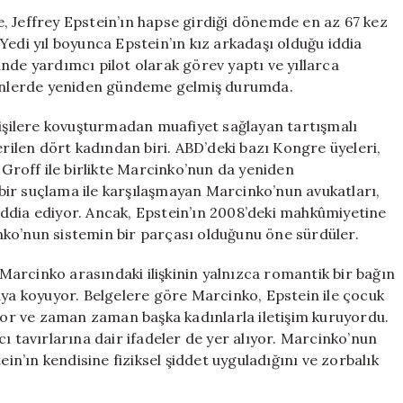
mı,
, Jeffrey Epstein’ın hapse girdiği dönemde en az 67 kez
Yoksa
Yedi yıl boyunca Epstein’ın kız arkadaşı olduğu iddia
Suç
nde yardımcı pilot olarak görev yaptı ve yıllarca
Ortağı
ünlerde yeniden gündeme gelmiş durumda.
mı?
Yeni
kişilere kovuşturmadan muafiyet sağlayan tartışmalı
Belgeler
len dört kadından biri. ABD’deki bazı Kongre üyeleri,
Işığında
 Groff ile birlikte Marcinko’nun da yeniden
Tartışmalar
için
ir suçlama ile karşılaşmayan Marcinko’nun avukatları,
ddia ediyor. Ancak, Epstein’ın 2008’deki mahkûmiyetine
ko’nun sistemin bir parçası olduğunu öne sürdüler.
e Marcinko arasındaki ilişkinin yalnızca romantik bir bağın
aya koyuyor. Belgelere göre Marcinko, Epstein ile çocuk
iyor ve zaman zaman başka kadınlarla iletişim kuruyordu.
ı tavırlarına dair ifadeler de yer alıyor. Marcinko’nun
ein’ın kendisine fiziksel şiddet uyguladığını ve zorbalık