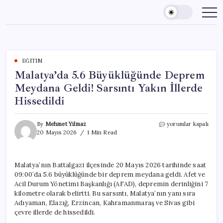
Skip
to
content
EĞITIM
Malatya’da 5.6 Büyüklüğünde Deprem
Meydana Geldi! Sarsıntı Yakın İllerde
Hissedildi
Malatya’da
By
Mehmet Yılmaz
yorumlar kapalı
5.6
20 Mayıs 2026
1 Min Read
Büyüklüğünde
Deprem
Meydana
Malatya’nın Battalgazi ilçesinde 20 Mayıs 2026 tarihinde saat
Geldi!
09:00’da 5.6 büyüklüğünde bir deprem meydana geldi. Afet ve
Sarsıntı
Yakın
Acil Durum Yönetimi Başkanlığı (AFAD), depremin derinliğini 7
İllerde
kilometre olarak belirtti. Bu sarsıntı, Malatya’nın yanı sıra
Hissedildi
Adıyaman, Elazığ, Erzincan, Kahramanmaraş ve Sivas gibi
için
çevre illerde de hissedildi.