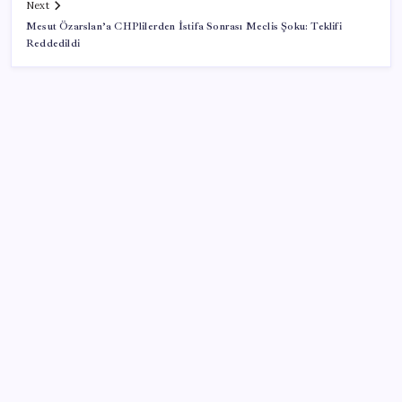
Next
Mesut Özarslan’a CHPlilerden İstifa Sonrası Meclis Şoku: Teklifi
Reddedildi
SON YAZILAR
KOBİ’ler için akıllı üretim üssü
Pixel Telefonlara Yapay Zeka Destekli Saat
Tasarımları Geliyor
Zihin Okuyan Yapay Zeka Firması: Beynini Okutana
50 Dolar