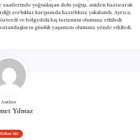
Durumda
le saatlerinde yoğunlaşan dolu yağışı, aniden bastırarak
Bıraktı
irdiği zorluklar karşısında hazırlıksız yakalandı. Ayrıca,
için
österdi ve bölgedeki kış turizmini olumsuz etkiledi.
 vatandaşların günlük yaşamını olumsuz yönde etkiledi.
Author
et Yılmaz
Follow Me