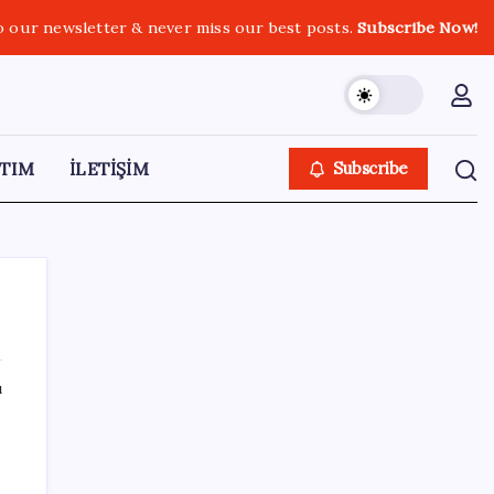
o our newsletter & never miss our best posts.
Subscribe Now!
TIM
İLETİŞİM
Subscribe
ı
SON YAZILAR
KOBİ’ler için akıllı üretim üssü