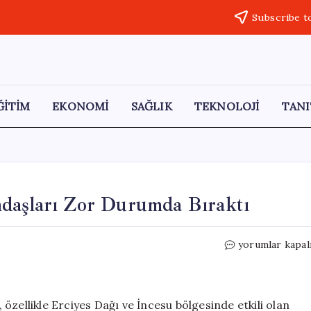
Subscribe t
ĞİTİM
EKONOMİ
SAĞLIK
TEKNOLOJİ
TANI
daşları Zor Durumda Bıraktı
Kayseri’de
yorumlar kapal
Dolu
Yağmuru
Vatandaşları
Zor
özellikle Erciyes Dağı ve İncesu bölgesinde etkili olan