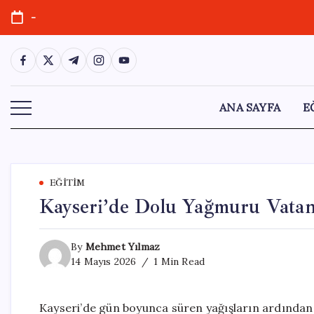
Skip
-
to
content
https://www.facebook.com/
https://twitter.com/
https://t.me/
https://www.instagram.com/
https://youtube.com/
ANA SAYFA
E
EĞITIM
Kayseri’de Dolu Yağmuru Vatan
By
Mehmet Yılmaz
14 Mayıs 2026
1 Min Read
Kayseri’de gün boyunca süren yağışların ardından, 