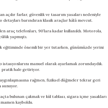
lan açılır farlar, güvenlik ve tasarım yasaları nedeniyle
 detayları barındıran klasik araçlar hâlâ mevcut.
len araç telefonları, 90’lara kadar kullanıldı. Motorola,
cülük yapmıştı.
lük eğitiminde önemli bir yer tutarken, günümüzde yerini
yo istasyonlarını manuel olarak ayarlamak zorundaydık.
 pratik hale getiriyor.
yaygınlaşmasına rağmen, fiziksel düğmeler tekrar geri
m sunuyor.
açta bulunan çakmak ve kül tablası, sigara içme yasakları
 tamamen kayboldu.