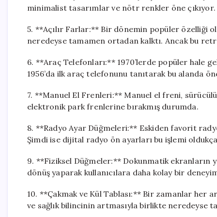
minimalist tasarımlar ve nötr renkler öne çıkıyor.
5. **Açılır Farlar:** Bir dönemin popüler özelliği o
neredeyse tamamen ortadan kalktı. Ancak bu retro
6. **Araç Telefonları:** 1970’lerde popüler hale ge
1956’da ilk araç telefonunu tanıtarak bu alanda ön
7. **Manuel El Frenleri:** Manuel el freni, sürücü
elektronik park frenlerine bırakmış durumda.
8. **Radyo Ayar Düğmeleri:** Eskiden favorit rad
Şimdi ise dijital radyo ön ayarları bu işlemi oldukça
9. **Fiziksel Düğmeler:** Dokunmatik ekranların 
dönüş yaparak kullanıcılara daha kolay bir deneyi
10. **Çakmak ve Kül Tablası:** Bir zamanlar her ar
ve sağlık bilincinin artmasıyla birlikte neredeyse