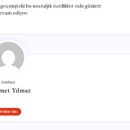
geçmişteki bu nostaljik özellikler eski günleri
devam ediyor.
Author
et Yılmaz
Follow Me