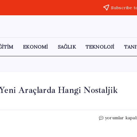
Subscribe t
ĞİTİM
EKONOMİ
SAĞLIK
TEKNOLOJİ
TANI
 Yeni Araçlarda Hangi Nostaljik
Kaybolan
yorumlar kapal
Otomobil
Özellikleri:
Yeni