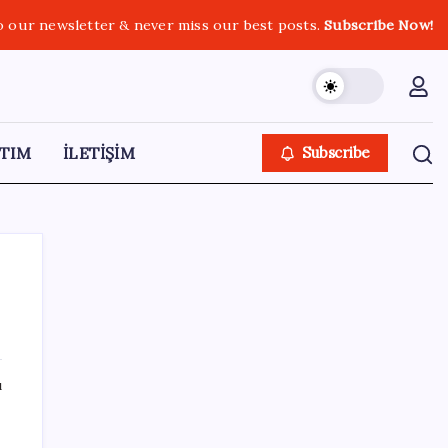
o our newsletter & never miss our best posts.
Subscribe Now!
TIM
İLETİŞİM
Subscribe
SON YAZILAR
ı
Google DeepMind’ın Yeni Lideri Artık Türk!