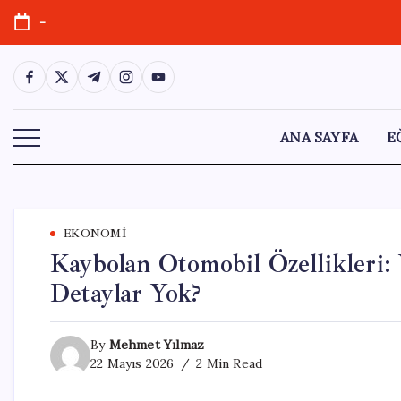
Skip
-
to
content
https://www.facebook.com/
https://twitter.com/
https://t.me/
https://www.instagram.com/
https://youtube.com/
ANA SAYFA
E
EKONOMI
Kaybolan Otomobil Özellikleri:
Detaylar Yok?
By
Mehmet Yılmaz
22 Mayıs 2026
2 Min Read