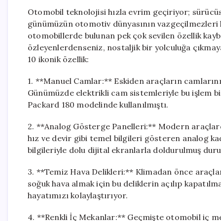
Otomobil teknolojisi hızla evrim geçiriyor; sürücüsü
günümüzün otomotiv dünyasının vazgeçilmezleri hali
otomobillerde bulunan pek çok sevilen özellik kay
özleyenlerdenseniz, nostaljik bir yolculuğa çıkmay
10 ikonik özellik:
1. **Manuel Camlar:** Eskiden araçların camlarını
Günümüzde elektrikli cam sistemleriyle bu işlem bir 
Packard 180 modelinde kullanılmıştı.
2. **Analog Gösterge Panelleri:** Modern araçlard
hız ve devir gibi temel bilgileri gösteren analog 
bilgileriyle dolu dijital ekranlarla doldurulmuş du
3. **Temiz Hava Delikleri:** Klimadan önce araçlar
soğuk hava almak için bu deliklerin açılıp kapatılma
hayatımızı kolaylaştırıyor.
4. **Renkli İç Mekanlar:** Geçmişte otomobil iç m