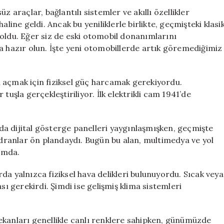
Araçlarda
z araçlar, bağlantılı sistemler ve akıllı özellikler
Hangi
ne geldi. Ancak bu yeniliklerle birlikte, geçmişteki klasi
Nostaljik
boldu. Eğer siz de eski otomobil donanımlarını
Detaylar
a hazır olun. İşte yeni otomobillerde artık göremediğimiz
Yok?
için
 açmak için fiziksel güç harcamak gerekiyordu.
tuşla gerçekleştiriliyor. İlk elektrikli cam 1941’de
a dijital gösterge panelleri yaygınlaşmışken, geçmişte
kadranlar ön plandaydı. Bugün bu alan, multimedya ve yol
rumda.
da yalnızca fiziksel hava delikleri bulunuyordu. Sıcak veya
sı gerekirdi. Şimdi ise gelişmiş klima sistemleri
ekanları genellikle canlı renklere sahipken, günümüzde