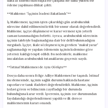
daha az kıdemi olan başka bir çalışana ise daha yüksek bir
ödeme yapılması dikkat çekti.
**Mahkeme: “İşçinin İradesi Sakatlandı”**
İş Mahkemesi, işçinin işten çıkarıldığı gün arabuluculuk
sürecine dahil edilmesini kritik bir unsur olarak değerlendirdi.
Mahkeme, işçiye düşünmesi ve karar vermesi için yeterli
zaman tanınmadığını belirtti. Ayrıca, arabuluculuk sürecinin
işçinin talebiyle başlamadığına dair bir delil bulunmadığını
vurguladı. İşçiye, ikale sözleşmesi için gereken “makul yarar”
sağlanmadığı ve yapılan ödemenin işçinin kıdemine göre
yetersiz kaldığı tespit edildi. Bu nedenlerle, mahkeme
imzalatılan arabuluculuk tutanaklarını geçersiz saydı.
**İstinaf Mahkemesi de Aynı Görüşte**
Dosya daha sonra Bölge Adliye Mahkemesi’ne taşındı. İstinaf
incelemesinde, işçinin sağlık durumu hakkında hastane
raporları ve tanık ifadeleri değerlendirildi. Mahkeme, işçinin
tedavi gören ve bilincinin zayıfladığı bir durumda
bulunduğuna karar verdi. İşverenin, işçinin zor durumundan
faydalandığı değerlendirmesi yapıldı ve ilk derece
mahkemesinin kararı onandı.