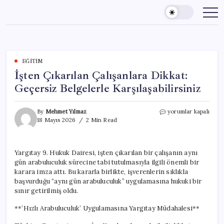
Skip
to
content
EĞITIM
İşten Çıkarılan Çalışanlara Dikkat:
Geçersiz Belgelerle Karşılaşabilirsiniz
İşten
By
Mehmet Yılmaz
yorumlar kapalı
Çıkarılan
18 Mayıs 2026
2 Min Read
Çalışanlara
Dikkat:
Geçersiz
Yargıtay 9. Hukuk Dairesi, işten çıkarılan bir çalışanın aynı
Belgelerle
gün arabuluculuk sürecine tabi tutulmasıyla ilgili önemli bir
Karşılaşabilirsiniz
için
karara imza attı. Bu kararla birlikte, işverenlerin sıklıkla
başvurduğu “aynı gün arabuluculuk” uygulamasına hukuki bir
sınır getirilmiş oldu.
**’Hızlı Arabuluculuk’ Uygulamasına Yargıtay Müdahalesi**