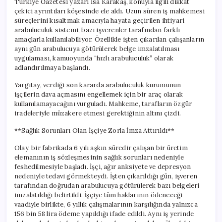
Türkiye Gazetesi yazarı İsa Karakaş, konuyla ilgili dikkat
çekici ayrıntıları köşesinde ele aldı. Uzun süren iş mahkemesi
süreçlerini kısaltmak amacıyla hayata geçirilen ihtiyari
arabuluculuk sistemi, bazı işverenler tarafından farklı
amaçlarla kullanılabiliyor. Özellikle işten çıkarılan çalışanların
aynı gün arabulucuya götürülerek belge imzalatılması
uygulaması, kamuoyunda “hızlı arabuluculuk” olarak
adlandırılmaya başlandı.
Yargıtay, verdiği son kararda arabuluculuk kurumunun
işçilerin dava açmasını engellemek için bir araç olarak
kullanılamayacağını vurguladı. Mahkeme, tarafların özgür
iradeleriyle müzakere etmesi gerektiğinin altını çizdi.
**Sağlık Sorunları Olan İşçiye Zorla İmza Attırıldı**
Olay, bir fabrikada 6 yılı aşkın süredir çalışan bir üretim
elemanının iş sözleşmesinin sağlık sorunları nedeniyle
feshedilmesiyle başladı. İşçi, ağır anksiyete ve depresyon
nedeniyle tedavi görmekteydi. İşten çıkarıldığı gün, işveren
tarafından doğrudan arabulucuya götürülerek bazı belgeleri
imzalatıldığı belirtildi. İşçiye tüm haklarının ödeneceği
vaadiyle birlikte, 6 yıllık çalışmalarının karşılığında yalnızca
156 bin 58 lira ödeme yapıldığı ifade edildi. Aynı iş yerinde