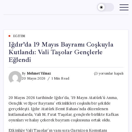
Skip
to
content
EĞITIM
Iğdır’da 19 Mayıs Bayramı Coşkuyla
Kutlandı: Vali Taşolar Gençlerle
Eğlendi
Iğdır’da
By
Mehmet Yılmaz
yorumlar kapalı
19
20 Mayıs 2026
1 Min Read
Mayıs
Bayramı
Coşkuyla
20 Mayıs 2026 tarihinde Iğdır’da, ’19 Mayıs Atatürk’ü Anma,
Kutlandı:
Gençlik ve Spor Bayramı’ etkinlikleri coşkulu bir şekilde
Vali
Taşolar
gerçekleşti. Iğdır Atatürk Semt Sahası’nda düzenlenen
Gençlerle
kutlamalarda, Vali M. Fırat Taşolar, gençlerle birlikte Kafkas
Eğlendi
oyunları ve halay çekerek bayram coşkusuna ortak oldu.
için
Etkinliğe Vali Taşolar’ın yanı sıra Garnizon Komutanı