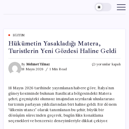
Skip
to
content
EĞITIM
Hükümetin Yasakladığı Matera,
Turistlerin Yeni Gözdesi Haline Geldi
Hükümetin
By
Mehmet Yılmaz
yorumlar kapalı
Yasakladığı
18 Mayıs 2026
1 Min Read
Matera,
Turistlerin
Yeni
18 Mayıs 2026 tarihinde yayımlanan habere göre, İtalya’nın
Gözdesi
güney kesiminde bulunan Basilicata bölgesindeki Matera
Haline
Geldi
şehri, geçmişteki olumsuz imajından sıyrılarak uluslararası
için
turizmin parlayan yıldızlarından biri haline geldi. Bir dönem
“ülkenin utancı” olarak tanımlanan bu şehir, büyük bir
dönüşüm sürecinden geçerek, bugün lüks konaklama
seçenekleri ve benzersiz deneyimleriyle dikkat çekiyor.