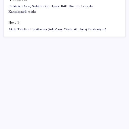
Elektrikli Araç Sahiplerine Uyarı: 840 Bin TL Cezayla
Karşılaşabilirsiniz!
Next
Akıllı Telefon Fiyatlarına Şok Zam: Yüzde 40 Artış Bekleniyor!
SON YAZILAR
KOBİ’ler için akıllı üretim üssü
Pixel Telefonlara Yapay Zeka Destekli Saat
Tasarımları Geliyor