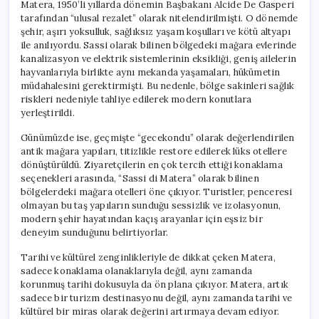
Matera, 1950’li yıllarda dönemin Başbakanı Alcide De Gasperi
tarafından “ulusal rezalet” olarak nitelendirilmişti. O dönemde
şehir, aşırı yoksulluk, sağlıksız yaşam koşulları ve kötü altyapı
ile anılıyordu. Sassi olarak bilinen bölgedeki mağara evlerinde
kanalizasyon ve elektrik sistemlerinin eksikliği, geniş ailelerin
hayvanlarıyla birlikte aynı mekanda yaşamaları, hükümetin
müdahalesini gerektirmişti. Bu nedenle, bölge sakinleri sağlık
riskleri nedeniyle tahliye edilerek modern konutlara
yerleştirildi.
Günümüzde ise, geçmişte “gecekondu” olarak değerlendirilen
antik mağara yapıları, titizlikle restore edilerek lüks otellere
dönüştürüldü. Ziyaretçilerin en çok tercih ettiği konaklama
seçenekleri arasında, “Sassi di Matera” olarak bilinen
bölgelerdeki mağara otelleri öne çıkıyor. Turistler, penceresi
olmayan bu taş yapıların sunduğu sessizlik ve izolasyonun,
modern şehir hayatından kaçış arayanlar için eşsiz bir
deneyim sunduğunu belirtiyorlar.
Tarihi ve kültürel zenginlikleriyle de dikkat çeken Matera,
sadece konaklama olanaklarıyla değil, aynı zamanda
korunmuş tarihi dokusuyla da ön plana çıkıyor. Matera, artık
sadece bir turizm destinasyonu değil, aynı zamanda tarihi ve
kültürel bir miras olarak değerini artırmaya devam ediyor.