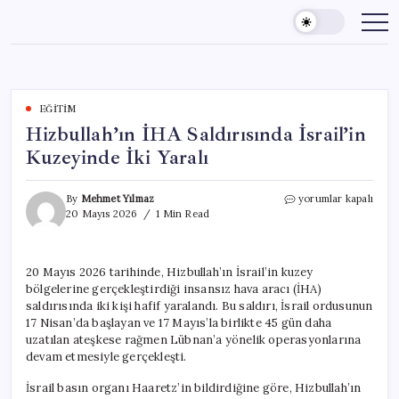
Skip
to
content
EĞITIM
Hizbullah’ın İHA Saldırısında İsrail’in
Kuzeyinde İki Yaralı
Hizbullah’ın
By
Mehmet Yılmaz
yorumlar kapalı
İHA
20 Mayıs 2026
1 Min Read
Saldırısında
İsrail’in
Kuzeyinde
20 Mayıs 2026 tarihinde, Hizbullah’ın İsrail’in kuzey
İki
bölgelerine gerçekleştirdiği insansız hava aracı (İHA)
Yaralı
için
saldırısında iki kişi hafif yaralandı. Bu saldırı, İsrail ordusunun
17 Nisan’da başlayan ve 17 Mayıs’la birlikte 45 gün daha
uzatılan ateşkese rağmen Lübnan’a yönelik operasyonlarına
devam etmesiyle gerçekleşti.
İsrail basın organı Haaretz’in bildirdiğine göre, Hizbullah’ın