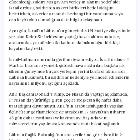
düzenlediği saldırı Misgav Am yerleşim alanını hedef aldı.
İsrail ordusu, saldırının askeri birlikleri hedef aldığını
belirtirken, askerler arasında herhangi bir yaralanma veya
can kaybı olup olmadığına dair bilgi paylaşmadı.
Aynı gün, İsrail’in Lübnan’ın güneyindeki Nebatiye vilayetinde
yer alan Kefer Sir beldesine yaptığı hava saldırısında ise,
aralarında aynı aileden iki kadının da bulunduğu dört kişi
hayatını kaybetti.
İsrail-Lübnan sınırında gerilim devam ediyor. İsrail ordusu, 2
Mart’ta Lübnan’a yönelik şiddetli hava saldırıları başlatarak,
ülkenin güneyinde birçok yerleşim yerini kontrol altına aldı.
Lübnan hükümeti, bu saldırılar nedeniyle yerinden edilenlerin
sayısının 1 milyonu aştığını açıkladı.
ABD Başkanı Donald Trump, 24 Nisan’da yaptığı açıklamada,
17 Nisan’da yürürlüğe giren geçici ateşkesin üç hafta daha
uzatıldığını duyurmuştu. ABD’nin arabuluculuğunda yapılan
üçüncü tur görüşmelerde de ateşkesin 17 Mayıs’tan itibaren
45 gün daha uzatılması ve haziran ayı başında yeni
müzakerelerin yapılması konusunda mutabakat sağlandı.
Lübnan Sağlık Bakanlığı’nın son verilerine göre, İsrail’in 2