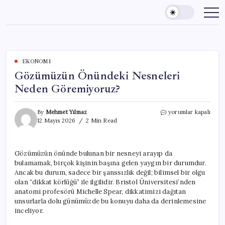
Skip
to
content
EKONOMI
Gözümüzün Önündeki Nesneleri
Neden Göremiyoruz?
Gözümüzün
By
Mehmet Yılmaz
yorumlar kapalı
Önündeki
12 Mayıs 2026
2 Min Read
Nesneleri
Neden
Göremiyoruz?
Gözümüzün önünde bulunan bir nesneyi arayıp da
için
bulamamak, birçok kişinin başına gelen yaygın bir durumdur.
Ancak bu durum, sadece bir şanssızlık değil; bilimsel bir olgu
olan “dikkat körlüğü” ile ilgilidir. Bristol Üniversitesi’nden
anatomi profesörü Michelle Spear, dikkatimizi dağıtan
unsurlarla dolu günümüzde bu konuyu daha da derinlemesine
inceliyor.