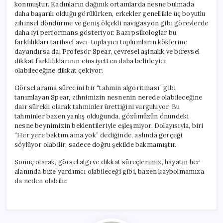
konmuştur. Kadınların dağınık ortamlarda nesne bulmada
daha başarılı olduğu görülürken, erkekler genellikle üç boyutlu
zihinsel döndürme ve geniş ölçekli navigasyon gibi görevlerde
daha iyi performans gösteriyor. Bazı psikologlar bu
farklılıkları tarihsel avcı-toplayıcı toplumların köklerine
dayandırsa da, Profesör Spear, çevresel aşinalık ve bireysel
dikkat farklılıklarının cinsiyetten daha belirleyici
olabileceğine dikkat çekiyor.
Görsel arama sürecini bir “tahmin algoritması” gibi
tanımlayan Spear, zihnimizin nesnenin nerede olabileceğine
dair sürekli olarak tahminler ürettiğini vurguluyor. Bu
tahminler bazen yanlış olduğunda, gözümüzün önündeki
nesne beynimizin beklentileriyle eşleşmiyor. Dolayısıyla, biri
“Her yere baktım ama yok” dediğinde, aslında gerçeği
söylüyor olabilir; sadece doğru şekilde bakmamıştır.
Sonuç olarak, görsel algı ve dikkat süreçlerimiz, hayatın her
alanında bize yardımcı olabileceği gibi, bazen kaybolmamıza
da neden olabilir.