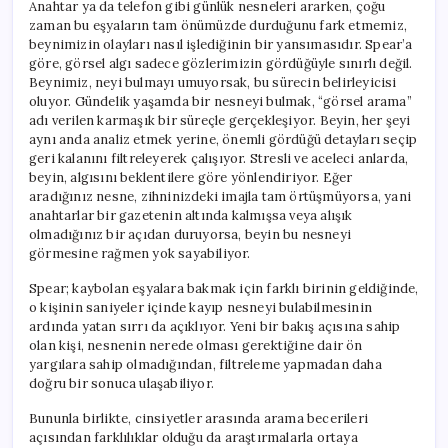
Anahtar ya da telefon gibi günlük nesneleri ararken, çoğu
zaman bu eşyaların tam önümüzde durduğunu fark etmemiz,
beynimizin olayları nasıl işlediğinin bir yansımasıdır. Spear’a
göre, görsel algı sadece gözlerimizin gördüğüyle sınırlı değil.
Beynimiz, neyi bulmayı umuyorsak, bu sürecin belirleyicisi
oluyor. Gündelik yaşamda bir nesneyi bulmak, “görsel arama”
adı verilen karmaşık bir süreçle gerçekleşiyor. Beyin, her şeyi
aynı anda analiz etmek yerine, önemli gördüğü detayları seçip
geri kalanını filtreleyerek çalışıyor. Stresli ve aceleci anlarda,
beyin, algısını beklentilere göre yönlendiriyor. Eğer
aradığınız nesne, zihninizdeki imajla tam örtüşmüyorsa, yani
anahtarlar bir gazetenin altında kalmışsa veya alışık
olmadığınız bir açıdan duruyorsa, beyin bu nesneyi
görmesine rağmen yok sayabiliyor.
Spear; kaybolan eşyalara bakmak için farklı birinin geldiğinde,
o kişinin saniyeler içinde kayıp nesneyi bulabilmesinin
ardında yatan sırrı da açıklıyor. Yeni bir bakış açısına sahip
olan kişi, nesnenin nerede olması gerektiğine dair ön
yargılara sahip olmadığından, filtreleme yapmadan daha
doğru bir sonuca ulaşabiliyor.
Bununla birlikte, cinsiyetler arasında arama becerileri
açısından farklılıklar olduğu da araştırmalarla ortaya