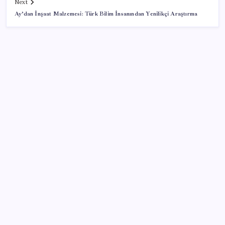
Next
Ay’dan İnşaat Malzemesi: Türk Bilim İnsanından Yenilikçi Araştırma
SON YAZILAR
KOBİ’ler için akıllı üretim üssü
Pixel Telefonlara Yapay Zeka Destekli Saat
Tasarımları Geliyor
Zihin Okuyan Yapay Zeka Firması: Beynini Okutana
50 Dolar
Mahkemeden Beyaz Saray’daki balo salonu projesine