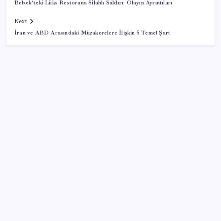
Bebek’teki Lüks Restorana Silahlı Saldırı: Olayın Ayrıntıları
Next
İran ve ABD Arasındaki Müzakerelere İlişkin 5 Temel Şart
SON YAZILAR
KOBİ’ler için akıllı üretim üssü
Pixel Telefonlara Yapay Zeka Destekli Saat
Tasarımları Geliyor
Zihin Okuyan Yapay Zeka Firması: Beynini Okutana
50 Dolar