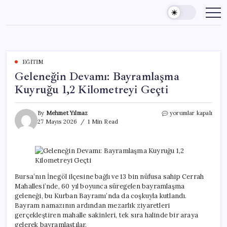
Skip
to
content
EĞITIM
Geleneğin Devamı: Bayramlaşma
Kuyruğu 1,2 Kilometreyi Geçti
Geleneğin
By
Mehmet Yılmaz
yorumlar kapalı
Devamı:
27 Mayıs 2026
1 Min Read
Bayramlaşma
Kuyruğu
1,2
Kilometreyi
Geçti
için
Bursa’nın İnegöl ilçesine bağlı ve 13 bin nüfusa sahip Cerrah
Mahallesi’nde, 60 yıl boyunca süregelen bayramlaşma
geleneği, bu Kurban Bayramı’nda da coşkuyla kutlandı.
Bayram namazının ardından mezarlık ziyaretleri
gerçekleştiren mahalle sakinleri, tek sıra halinde bir araya
gelerek bayramlaştılar.