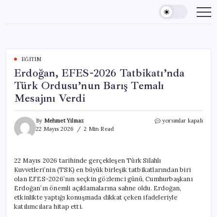
Skip
to
content
EĞITIM
Erdoğan, EFES-2026 Tatbikatı’nda
Türk Ordusu’nun Barış Temalı
Mesajını Verdi
Erdoğan,
By
Mehmet Yılmaz
yorumlar kapalı
EFES-
22 Mayıs 2026
2 Min Read
2026
Tatbikatı’nda
Türk
22 Mayıs 2026 tarihinde gerçekleşen Türk Silahlı
Ordusu’nun
Kuvvetleri’nin (TSK) en büyük birleşik tatbikatlarından biri
Barış
Temalı
olan EFES-2026’nın seçkin gözlemci günü, Cumhurbaşkanı
Mesajını
Erdoğan’ın önemli açıklamalarına sahne oldu. Erdoğan,
Verdi
etkinlikte yaptığı konuşmada dikkat çeken ifadeleriyle
için
katılımcılara hitap etti.