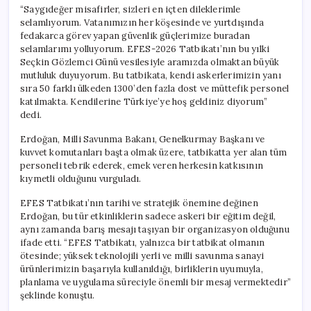
“Saygıdeğer misafirler, sizleri en içten dileklerimle
selamlıyorum. Vatanımızın her köşesinde ve yurtdışında
fedakarca görev yapan güvenlik güçlerimize buradan
selamlarımı yolluyorum. EFES-2026 Tatbikatı’nın bu yılki
Seçkin Gözlemci Günü vesilesiyle aramızda olmaktan büyük
mutluluk duyuyorum. Bu tatbikata, kendi askerlerimizin yanı
sıra 50 farklı ülkeden 1300’den fazla dost ve müttefik personel
katılmakta. Kendilerine Türkiye’ye hoş geldiniz diyorum”
dedi.
Erdoğan, Milli Savunma Bakanı, Genelkurmay Başkanı ve
kuvvet komutanları başta olmak üzere, tatbikatta yer alan tüm
personeli tebrik ederek, emek veren herkesin katkısının
kıymetli olduğunu vurguladı.
EFES Tatbikatı’nın tarihi ve stratejik önemine değinen
Erdoğan, bu tür etkinliklerin sadece askeri bir eğitim değil,
aynı zamanda barış mesajı taşıyan bir organizasyon olduğunu
ifade etti. “EFES Tatbikatı, yalnızca bir tatbikat olmanın
ötesinde; yüksek teknolojili yerli ve milli savunma sanayi
ürünlerimizin başarıyla kullanıldığı, birliklerin uyumuyla,
planlama ve uygulama süreciyle önemli bir mesaj vermektedir”
şeklinde konuştu.