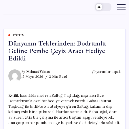
Skip
to
content
EĞITIM
Dünyanın Teklerinden: Bodrumlu
Geline Pembe Çeyiz Aracı Hediye
Edildi
Dünyanın
By
Mehmet Yılmaz
yorumlar kapalı
Teklerinden:
17 Mayıs 2026
2 Min Read
Bodrumlu
Geline
Pembe
Evlilik hazırlıkları süren Saltuğ Taşlıdağ, nişanlısı Ece
Çeyiz
Demirkıran’a özel bir hediye vermek istedi. Babası Murat
Aracı
Hediye
Taşlıdağ ile birlikte bir atölyeye giren Saltuğ, kullanım dışı
Edildi
kalmış eski bir cipi hurdalıklardan satın aldı. Baba-oğul, dört
için
ay süren titiz bir çalışma ile aracı baştan aşağı yenileyerek,
onu çarpıcı bir pembe renge boyadı ve özel detaylarla süsledi.