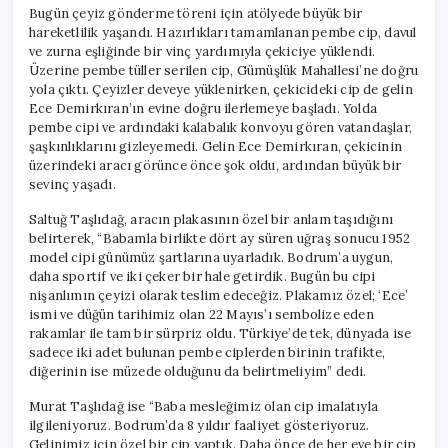
Bugün çeyiz gönderme töreni için atölyede büyük bir
hareketlilik yaşandı. Hazırlıkları tamamlanan pembe cip, davul
ve zurna eşliğinde bir vinç yardımıyla çekiciye yüklendi.
Üzerine pembe tüller serilen cip, Gümüşlük Mahallesi’ne doğru
yola çıktı. Çeyizler deveye yüklenirken, çekicideki cip de gelin
Ece Demirkıran’ın evine doğru ilerlemeye başladı. Yolda
pembe cipi ve ardındaki kalabalık konvoyu gören vatandaşlar,
şaşkınlıklarını gizleyemedi. Gelin Ece Demirkıran, çekicinin
üzerindeki aracı görünce önce şok oldu, ardından büyük bir
sevinç yaşadı.
Saltuğ Taşlıdağ, aracın plakasının özel bir anlam taşıdığını
belirterek, “Babamla birlikte dört ay süren uğraş sonucu 1952
model cipi günümüz şartlarına uyarladık. Bodrum’a uygun,
daha sportif ve iki çeker bir hale getirdik. Bugün bu cipi
nişanlımın çeyizi olarak teslim edeceğiz. Plakamız özel; ‘Ece’
ismi ve düğün tarihimiz olan 22 Mayıs’ı sembolize eden
rakamlar ile tam bir sürpriz oldu. Türkiye’de tek, dünyada ise
sadece iki adet bulunan pembe ciplerden birinin trafikte,
diğerinin ise müzede olduğunu da belirtmeliyim” dedi.
Murat Taşlıdağ ise “Baba mesleğimiz olan cip imalatıyla
ilgileniyoruz. Bodrum’da 8 yıldır faaliyet gösteriyoruz.
Gelinimiz için özel bir cip yaptık. Daha önce de her eve bir cip