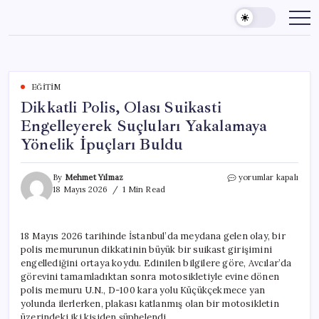
Skip
to
content
EĞITIM
Dikkatli Polis, Olası Suikasti
Engelleyerek Suçluları Yakalamaya
Yönelik İpuçları Buldu
Dikkatli
By
Mehmet Yılmaz
yorumlar kapalı
Polis,
18 Mayıs 2026
1 Min Read
Olası
Suikasti
Engelleyerek
18 Mayıs 2026 tarihinde İstanbul’da meydana gelen olay, bir
Suçluları
polis memurunun dikkatinin büyük bir suikast girişimini
Yakalamaya
Yönelik
engellediğini ortaya koydu. Edinilen bilgilere göre, Avcılar’da
İpuçları
görevini tamamladıktan sonra motosikletiyle evine dönen
Buldu
polis memuru U.N., D-100 kara yolu Küçükçekmece yan
için
yolunda ilerlerken, plakası katlanmış olan bir motosikletin
üzerindeki iki kişiden şüphelendi.