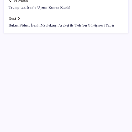
Previous
Trump’tan İran’a Uyarı: Zaman Kısıtlı!
Next
Bakan Fidan, İranlı Meslektaşı Arakçi ile Telefon Görüşmesi Yaptı
SON YAZILAR
Google DeepMind’ın Yeni Lideri Artık Türk!
WhatsApp Yeni Güncelleme Kontrolü Geliyor
Dijital Türk Lirası Özel Sektörün Denetimine Açılıyor
Mercedes-Benz Fiziksel Butonlara Geri Dönüyor: