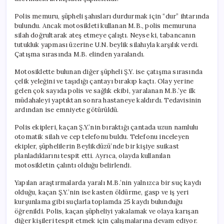
Polis memuru, şüpheli şahısları durdurmak için “dur” ihtarında
bulundu. Ancak motosikleti kullanan M.B., polis memuruna
silah doğrultarak ateş etmeye çalıştı. Neyse ki, tabancanın
tutukluk yapması üzerine U.N. beylik silahıyla karşılık verdi.
Çatışma sırasında M.B. elinden yaralandı.
Motosiklette bulunan diğer şüpheli Ş.Y. ise çatışma sırasında
çelik yeleğini ve taşıdığı çantayı bırakıp kaçtı. Olay yerine
gelen çok sayıda polis ve sağlık ekibi, yaralanan M.B.’ye ilk
müdahaleyi yaptıktan sonra hastaneye kaldırdı. Tedavisinin
ardından ise emniyete götürüldü.
Polis ekipleri, kaçan Ş.Y.’nin bıraktığı çantada uzun namlulu
otomatik silah ve cep telefonu buldu. Telefonu inceleyen
ekipler, şüphelilerin Beylikdüzü’nde bir kişiye suikast
planladıklarını tespit etti. Ayrıca, olayda kullanılan
motosikletin çalıntı olduğu belirlendi.
Yapılan araştırmalarda yaralı M.B.’nin yalnızca bir suç kaydı
olduğu, kaçan Ş.Y.’nin ise kasten öldürme, gasp ve iş yeri
kurşunlama gibi suçlarla toplamda 25 kaydı bulunduğu
öğrenildi. Polis, kaçan şüpheliyi yakalamak ve olaya karışan
diğer kişileri tespit etmek için çalışmalarına devam ediyor.