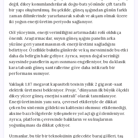
için
değil, dikey konumlandırılarak doğu-batı yönünde çift taraflı
bir yapı oluşturulmuş. Bu şekilde, güneş ışığından günün farklı
zaman dilimlerinde yararlanarak sabah ve akşam olmak üzere
iki yoğun enerji üretim periyodu sağlanıyor.
Göl yüzeyinin, enerji verimliliğini artırmadaki rolü oldukça
önemli. Araştırmacılar, suyun güneş ışığını panelin arka
yüzüne geri yansıtmasının ek enerji üretimi sağladığını
belirtiyor. Özellikle bulutlu günlerde ve kış mevsiminde bu etki
daha da belirgin hale geliyor. Ayrıca, suyun doğal serinliği
sayesinde panellerin aşırı ısınması engelleniyor, bu da klasik
kara tabanlı güneş santrallerine göre daha istikrarlı bir
performans sunuyor.
Yaklaşık 1.87 megavat kapasiteli tesisin yıllık 2 gigavat-saat
elektrik üretmesi bekleniyor. Proje, “dünyanın ilk büyük ölçekli
dikey yüzer güneş enerjisi santrali” olarak tanımlanıyor.
Enerji üretiminin yanı sıra, çevresel etkileriyle de dikkat
çeken bu sistemin göldeki su kalitesini olumsuz etkilemediği,
aksine bazı bölgelerde iyileşmelere yol açtığı gözlemleniyor.
Ayrıca, platform çevresinde balıkların ve su kuşlarının
yoğunlaşması da dikkat çekiyor.
Uzmanlar, bu tür bir teknolojinin gelecekte baraj gölleri, taş