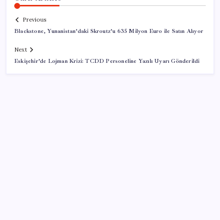
Previous
Blackstone, Yunanistan’daki Skroutz’u 635 Milyon Euro ile Satın Alıyor
Next
Eskişehir’de Lojman Krizi: TCDD Personeline Yazılı Uyarı Gönderildi
SON YAZILAR
KOBİ’ler için akıllı üretim üssü
Pixel Telefonlara Yapay Zeka Destekli Saat
Tasarımları Geliyor