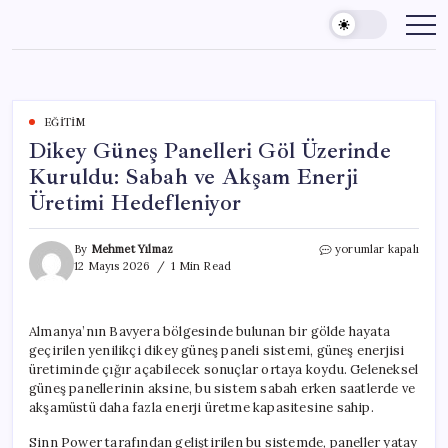
Skip
to
content
EĞITIM
Dikey Güneş Panelleri Göl Üzerinde
Kuruldu: Sabah ve Akşam Enerji
Üretimi Hedefleniyor
Dikey
By
Mehmet Yılmaz
yorumlar kapalı
Güneş
12 Mayıs 2026
1 Min Read
Panelleri
Göl
Üzerinde
Almanya’nın Bavyera bölgesinde bulunan bir gölde hayata
Kuruldu:
geçirilen yenilikçi dikey güneş paneli sistemi, güneş enerjisi
Sabah
ve
üretiminde çığır açabilecek sonuçlar ortaya koydu. Geleneksel
Akşam
güneş panellerinin aksine, bu sistem sabah erken saatlerde ve
Enerji
akşamüstü daha fazla enerji üretme kapasitesine sahip.
Üretimi
Hedefleniyor
Sinn Power tarafından geliştirilen bu sistemde, paneller yatay