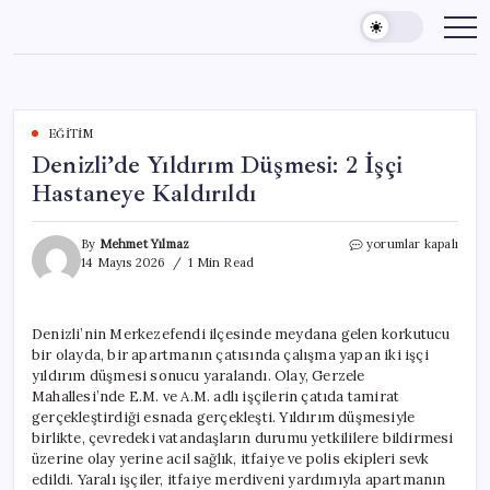
Skip
to
content
EĞITIM
Denizli’de Yıldırım Düşmesi: 2 İşçi
Hastaneye Kaldırıldı
Denizli’de
By
Mehmet Yılmaz
yorumlar kapalı
Yıldırım
14 Mayıs 2026
1 Min Read
Düşmesi:
2
İşçi
Denizli’nin Merkezefendi ilçesinde meydana gelen korkutucu
Hastaneye
bir olayda, bir apartmanın çatısında çalışma yapan iki işçi
Kaldırıldı
için
yıldırım düşmesi sonucu yaralandı. Olay, Gerzele
Mahallesi’nde E.M. ve A.M. adlı işçilerin çatıda tamirat
gerçekleştirdiği esnada gerçekleşti. Yıldırım düşmesiyle
birlikte, çevredeki vatandaşların durumu yetkililere bildirmesi
üzerine olay yerine acil sağlık, itfaiye ve polis ekipleri sevk
edildi. Yaralı işçiler, itfaiye merdiveni yardımıyla apartmanın