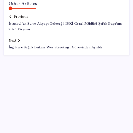
Other Articles
Previous
İstanbul’un Su ve Altyapı Geleceği: İSKİ Genel Müdürü Şafak Başa’nın
2025 Vizyonu
Next
İngiltere Sağlık Bakanı Wes Streeting, Görevinden Ayrıldı
SON YAZILAR
Google DeepMind’ın Yeni Lideri Artık Türk!