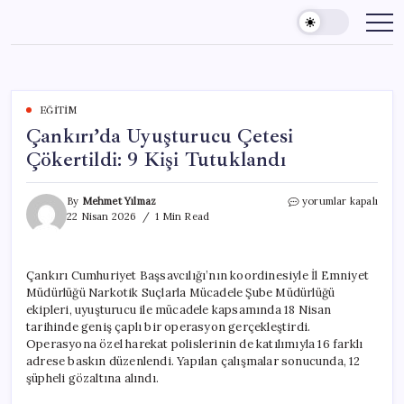
Skip
to
content
EĞITIM
Çankırı’da Uyuşturucu Çetesi
Çökertildi: 9 Kişi Tutuklandı
Çankırı’da
By
Mehmet Yılmaz
yorumlar kapalı
Uyuşturucu
22 Nisan 2026
1 Min Read
Çetesi
Çökertildi:
9
Çankırı Cumhuriyet Başsavcılığı’nın koordinesiyle İl Emniyet
Kişi
Müdürlüğü Narkotik Suçlarla Mücadele Şube Müdürlüğü
Tutuklandı
için
ekipleri, uyuşturucu ile mücadele kapsamında 18 Nisan
tarihinde geniş çaplı bir operasyon gerçekleştirdi.
Operasyona özel harekat polislerinin de katılımıyla 16 farklı
adrese baskın düzenlendi. Yapılan çalışmalar sonucunda, 12
şüpheli gözaltına alındı.