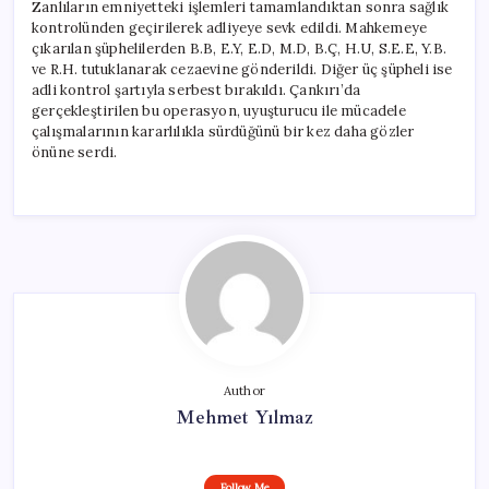
Zanlıların emniyetteki işlemleri tamamlandıktan sonra sağlık
kontrolünden geçirilerek adliyeye sevk edildi. Mahkemeye
çıkarılan şüphelilerden B.B, E.Y, E.D, M.D, B.Ç, H.U, S.E.E, Y.B.
ve R.H. tutuklanarak cezaevine gönderildi. Diğer üç şüpheli ise
adli kontrol şartıyla serbest bırakıldı. Çankırı’da
gerçekleştirilen bu operasyon, uyuşturucu ile mücadele
çalışmalarının kararlılıkla sürdüğünü bir kez daha gözler
önüne serdi.
Author
Mehmet Yılmaz
Follow Me