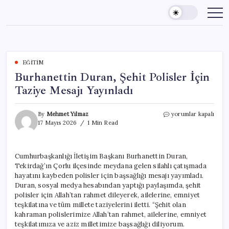
Skip
to
content
EĞITIM
Burhanettin Duran, Şehit Polisler İçin
Taziye Mesajı Yayınladı
Burhanettin
By
Mehmet Yılmaz
yorumlar kapalı
Duran,
17 Mayıs 2026
1 Min Read
Şehit
Polisler
İçin
Cumhurbaşkanlığı İletişim Başkanı Burhanettin Duran,
Taziye
Tekirdağ’ın Çorlu ilçesinde meydana gelen silahlı çatışmada
Mesajı
Yayınladı
hayatını kaybeden polisler için başsağlığı mesajı yayımladı.
için
Duran, sosyal medya hesabından yaptığı paylaşımda, şehit
polisler için Allah’tan rahmet dileyerek, ailelerine, emniyet
teşkilatına ve tüm millete taziyelerini iletti. “Şehit olan
kahraman polislerimize Allah’tan rahmet, ailelerine, emniyet
teşkilatımıza ve aziz milletimize başsağlığı diliyorum.