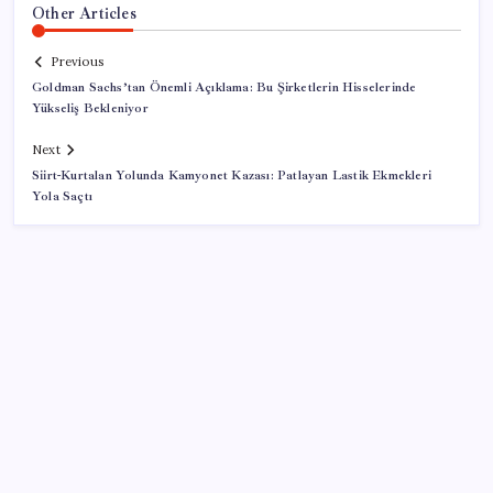
Other Articles
Previous
Goldman Sachs’tan Önemli Açıklama: Bu Şirketlerin Hisselerinde
Yükseliş Bekleniyor
Next
Siirt-Kurtalan Yolunda Kamyonet Kazası: Patlayan Lastik Ekmekleri
Yola Saçtı
SON YAZILAR
iPhone 18 Pro Fiyatı Ne Kadar Artacak?