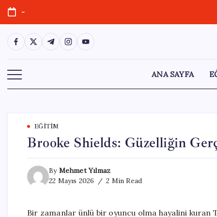
Skip
-
to
content
https://www.facebook.com/
https://twitter.com/
https://t.me/
https://www.instagram.com/
https://youtube.com/
ANA SAYFA
E
EĞITIM
Brooke Shields: Güzelliğin Ger
By
Mehmet Yılmaz
22 Mayıs 2026
2 Min Read
Bir zamanlar ünlü bir oyuncu olma hayalini kuran T