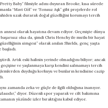
ve
Pretty Baby” filmiyle adını duyuran Brooke, kısa sürede
Estetik
amanla “Mavi Göl” ve “Sonsuz Aşk” gibi projelerde rol
Tercihleri
rahiden uzak durarak doğal güzelliğini korumayı tercih
için
zın annesi olarak hayatına devam ediyor. Geçmişte dünya
k başarısız olsa da, şimdi Chris Henchy ile mutlu bir hayat
 güzelliğinin simgesi” olarak anılan Shields, genç yaşta
e başladı.
di. Artık eski halinin yerinde olmadığını biliyor; ancak
geçişine ve yaşlanmaya karşı kendini salmamayı tercih
 işlemlerden duyduğu korkuyu ve bunların kendisine cazip
dı.
 aynı zamanda zeka ve güçle de ilgili olduğuna inanıyor.
zlasıdır,” diyor. Düzenli spor yaparak ve cilt bakımına
amanın yüzünde izler bıraktığını kabul ediyor.