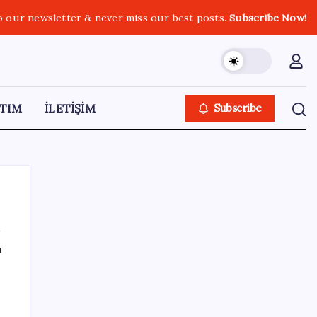
o our newsletter & never miss our best posts.
Subscribe Now!
TIM
İLETİŞİM
Subscribe
ı
SON YAZILAR
Google DeepMind’ın Yeni Lideri Artık Türk!