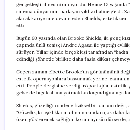
gerçekleştirilmesini umuyordu. Henüz 13 yaşında “
sinema dünyasının parlayan yıldızı haline geldi. Z
alarak kariyerine devam eden Shields, estetik cer
etti.
Bugün 60 yaşında olan Brooke Shields, iki genç kı
çapında ünlü tenisçi Andre Agassi ile yaptığı evlili
sürüyor. Yıllar içinde birçok kişi tarafından “kadın
edindiği şöhretle birlikte daha fazla dikkat çekmey
Geçen zaman elbette Brooke’un görünümünü değiştir
estetik operasyonlara başvurmak yerine, zamanın 
etti. People dergisine verdiği röportajda, estetik
gelse de bıçak altına yatmaktan kaçındığını açıkla
Shields, güzelliğin sadece fiziksel bir durum değil,
“Güzellik, kırışıklıkların olmamasından çok daha fa
özen göstererek sağlığını korumayı sürdürse de, z