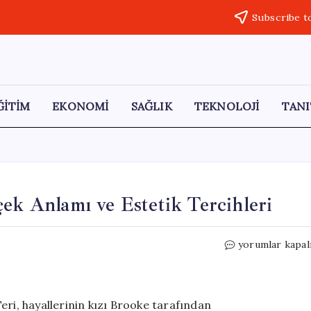
Subscribe t
ĞİTİM
EKONOMİ
SAĞLIK
TEKNOLOJİ
TANI
çek Anlamı ve Estetik Tercihleri
Brooke
yorumlar kapal
Shields:
Güzelliğin
Gerçek
Anlamı
eri, hayallerinin kızı Brooke tarafından