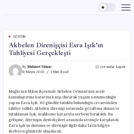
Skip
to
content
EĞITIM
Akbelen Direnişçisi Esra Işık’ın
Tahliyesi Gerçekleşti
Akbelen
By
Mehmet Yılmaz
yorumlar kapalı
Direnişçisi
11 Mayıs 2026
1 Min Read
Esra
Işık’ın
Tahliyesi
Muğla’nın Milas ilçesinde Akbelen Ormanı’nın acele
Gerçekleşti
kamulaştırma kararına karşı durarak yaşam savunuculuğu
için
yapan Esra Işık, 40 gündür tutuklu bulunduğu cezaevinden
tahliye edildi. Akbelen direnişi sırasında gözaltına alınan ve
tutuklanan Işık, mahkeme kararıyla serbest bırakıldı. Bu
gelişme, direnişin destekçileri arasında sevinçle karşılandı.
Esra Işık’ın durumu ve direnişle ilgili daha fazla bilgiye
ilerleyen günlerde ulaşılacak.