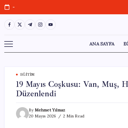
Skip
-
to
content
https://www.facebook.com/
https://twitter.com/
https://t.me/
https://www.instagram.com/
https://youtube.com/
ANA SAYFA
E
EĞITIM
19 Mayıs Coşkusu: Van, Muş, Ha
Düzenlendi
By
Mehmet Yılmaz
20 Mayıs 2026
2 Min Read