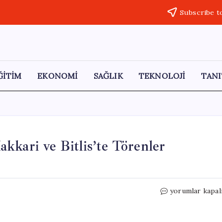
Subscribe t
ĞİTİM
EKONOMİ
SAĞLIK
TEKNOLOJİ
TANI
kkari ve Bitlis’te Törenler
19
yorumlar kapal
Mayıs
Coşkusu:
Van,