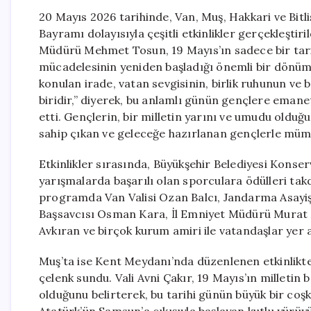
20 Mayıs 2026 tarihinde, Van, Muş, Hakkari ve Bitl
Bayramı dolayısıyla çeşitli etkinlikler gerçekleştir
Müdürü Mehmet Tosun, 19 Mayıs’ın sadece bir tari
mücadelesinin yeniden başladığı önemli bir dönüm
konulan irade, vatan sevgisinin, birlik ruhunun ve
biridir,” diyerek, bu anlamlı günün gençlere emane
etti. Gençlerin, bir milletin yarını ve umudu olduğ
sahip çıkan ve geleceğe hazırlanan gençlerle mümk
Etkinlikler sırasında, Büyükşehir Belediyesi Konse
yarışmalarda başarılı olan sporculara ödülleri tak
programda Van Valisi Ozan Balcı, Jandarma Asay
Başsavcısı Osman Kara, İl Emniyet Müdürü Murat
Avkıran ve birçok kurum amiri ile vatandaşlar yer a
Muş’ta ise Kent Meydanı’nda düzenlenen etkinlikte,
çelenk sundu. Vali Avni Çakır, 19 Mayıs’ın milletin 
olduğunu belirterek, bu tarihi günün büyük bir coşk