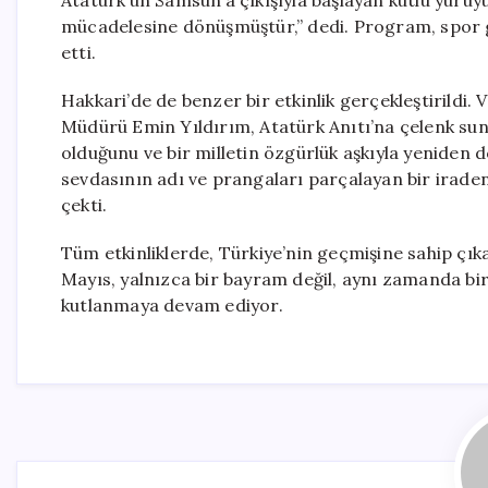
Atatürk’ün Samsun’a çıkışıyla başlayan kutlu yürüyüş
mücadelesine dönüşmüştür,” dedi. Program, spor gö
etti.
Hakkari’de de benzer bir etkinlik gerçekleştirildi.
Müdürü Emin Yıldırım, Atatürk Anıtı’na çelenk sundu
olduğunu ve bir milletin özgürlük aşkıyla yeniden 
sevdasının adı ve prangaları parçalayan bir iraden
çekti.
Tüm etkinliklerde, Türkiye’nin geçmişine sahip çı
Mayıs, yalnızca bir bayram değil, aynı zamanda bir
kutlanmaya devam ediyor.