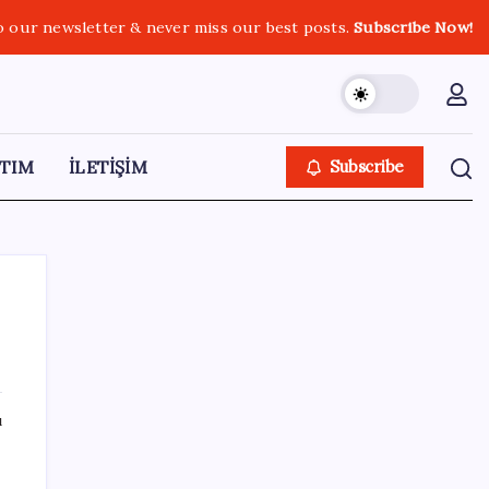
o our newsletter & never miss our best posts.
Subscribe Now!
TIM
İLETİŞİM
Subscribe
SON YAZILAR
ı
Google DeepMind’ın Yeni Lideri Artık Türk!