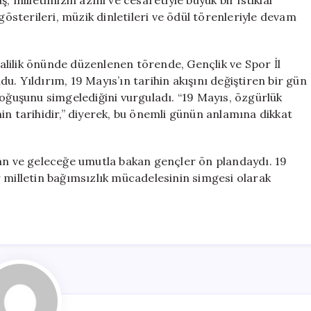
, milletimizin azmi ve cesaretiyle büyük bir istiklal
sterileri, müzik dinletileri ve ödül törenleriyle devam
 Valilik önünde düzenlenen törende, Gençlik ve Spor İl
. Yıldırım, 19 Mayıs’ın tarihin akışını değiştiren bir gün
doğuşunu simgelediğini vurguladı. “19 Mayıs, özgürlük
in tarihidir,” diyerek, bu önemli günün anlamına dikkat
kan ve geleceğe umutla bakan gençler ön plandaydı. 19
 milletin bağımsızlık mücadelesinin simgesi olarak