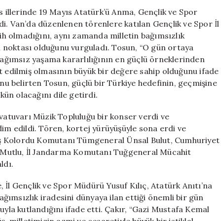
Muş,
is illerinde 19 Mayıs Atatürk’ü Anma, Gençlik ve Spor
Hakkari
ildi. Van’da düzenlenen törenlere katılan Gençlik ve Spor İl
ve
h olmadığını, aynı zamanda milletin bağımsızlık
Bitlis’te
 noktası olduğunu vurguladı. Tosun, “O gün ortaya
Törenler
 bağımsız yaşama kararlılığının en güçlü örneklerinden
Düzenlendi
t edilmiş olmasının büyük bir değere sahip olduğunu ifade
için
unu belirten Tosun, güçlü bir Türkiye hedefinin, geçmişine
ün olacağını dile getirdi.
rvatuvarı Müzik Topluluğu bir konser verdi ve
dim edildi. Tören, kortej yürüyüşüyle sona erdi ve
iş Kolordu Komutanı Tümgeneral Ünsal Bulut, Cumhuriyet
 Mutlu, İl Jandarma Komutanı Tuğgeneral Mücahit
ldı.
 İl Gençlik ve Spor Müdürü Yusuf Kılıç, Atatürk Anıtı’na
bağımsızlık iradesini dünyaya ilan ettiği önemli bir gün
uyla kutlandığını ifade etti. Çakır, “Gazi Mustafa Kemal